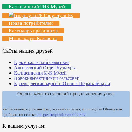
Калтасинский РИК Музей
Госуслуги РБ
Права потребителей
Календарь праздников
Мы на карте Калтасов
Сайты наших друзей
Краснохолмский сельсовет
Альшеевский Отдел Культуры
Калтасинский И-К Музей
Новокильбахтинский сельсовет
Краеведческий музей г. Оханск Пермский край
Оценка качества условий предоставления услуг
Чтобы оценить условия предо-ставления услуг, используйте QR-код или
пройдите по ссылке
bus.gov.ru/qrcode/rate/225397
К вашим услугам: