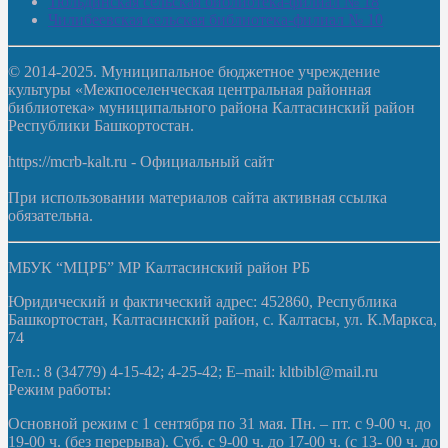
Тюльдинская сельская библиотека-филиал № 18
Чилибеевская сельская библиотека-филиал № 10
© 2014-2025. Муниципальное бюджетное учреждение
культуры «Межпоселенческая центральная районная
библиотека» муниципального района Калтасинский район
Республики Башкортостан.
https://mcrb-kalt.ru - Официальный сайт
При использовании материалов сайта активная ссылка
обязательна.
МБУК “МЦРБ” МР Калтасинский район РБ
Юридический и фактический адрес: 452860, Республика
Башкортостан, Калтасинский район, с. Калтасы, ул. К.Маркса,
74
Тел.: 8 (34779) 4-15-42; 4-25-42; E–mail: kltbibl@mail.ru
Режим работы:
Основной режим с 1 сентября по 31 мая. Пн. – пт. с 9-00 ч. до
19-00 ч. (без перерыва). Суб. с 9-00 ч. до 17-00 ч. (с 13- 00 ч. до