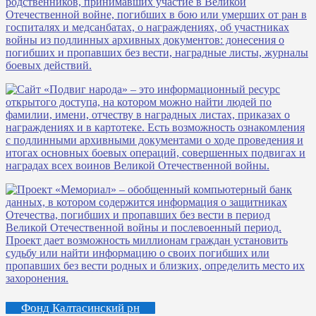
Фонд Калтасинский рн