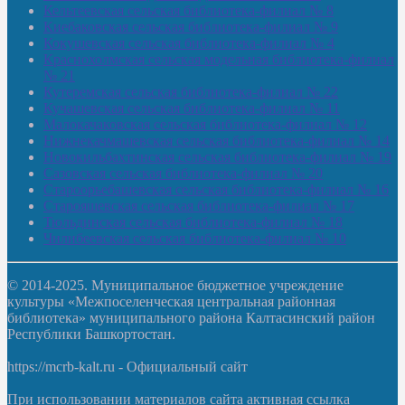
Кельтеевская сельская библиотека-филиал № 8
Киебаковская сельская библиотека-филиал № 9
Кокушевская сельская библиотека-филиал № 4
Краснохолмская сельская модельная библиотека-филиал
№ 21
Кутеремская сельская библиотека-филиал № 22
Кучашевская сельская библиотека-филиал № 11
Малокачаковская сельская библиотека-филиал № 12
Нижнекачмашевская сельская библиотека-филиал № 14
Новокильбахтинская сельская библиотека-филиал № 19
Сазовская сельская библиотека-филиал № 20
Староорьебашевская сельская библиотека-филиал № 16
Старояшевская сельская библиотека-филиал № 17
Тюльдинская сельская библиотека-филиал № 18
Чилибеевская сельская библиотека-филиал № 10
© 2014-2025. Муниципальное бюджетное учреждение
культуры «Межпоселенческая центральная районная
библиотека» муниципального района Калтасинский район
Республики Башкортостан.
https://mcrb-kalt.ru - Официальный сайт
При использовании материалов сайта активная ссылка