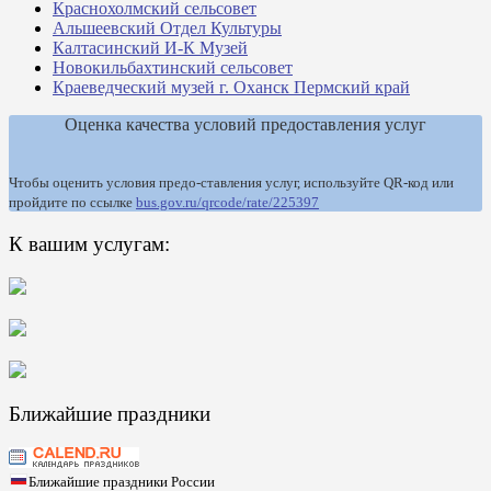
Краснохолмский сельсовет
Альшеевский Отдел Культуры
Калтасинский И-К Музей
Новокильбахтинский сельсовет
Краеведческий музей г. Оханск Пермский край
Оценка качества условий предоставления услуг
Чтобы оценить условия предо-ставления услуг, используйте QR-код или
пройдите по ссылке
bus.gov.ru/qrcode/rate/225397
К вашим услугам:
Ближайшие праздники
Ближайшие праздники России