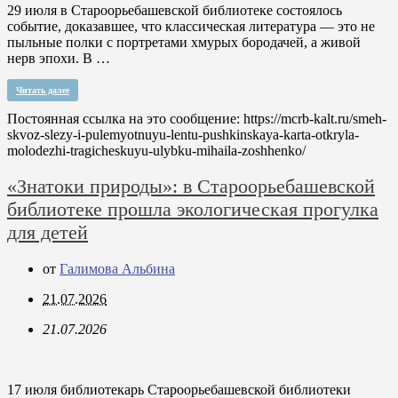
29 июля в Староорьебашевской библиотеке состоялось
событие, доказавшее, что классическая литература — это не
пыльные полки с портретами хмурых бородачей, а живой
нерв эпохи. В …
Читать далее
Постоянная ссылка на это сообщение:
https://mcrb-kalt.ru/smeh-
skvoz-slezy-i-pulemyotnuyu-lentu-pushkinskaya-karta-otkryla-
molodezhi-tragicheskuyu-ulybku-mihaila-zoshhenko/
«Знатоки природы»: в Староорьебашевской
библиотеке прошла экологическая прогулка
для детей
от
Галимова Альбина
21.07.2026
21.07.2026
17 июля библиотекарь Староорьебашевской библиотеки