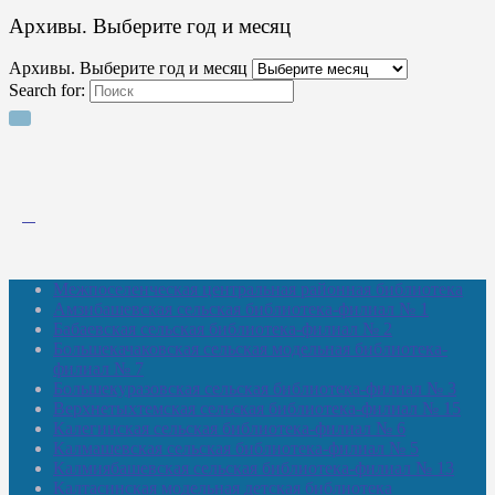
Архивы. Выберите год и месяц
Архивы. Выберите год и месяц
Search for:
Межпоселенческая центральная районная библиотека
Амзибашевская сельская библиотека-филиал № 1
Бабаевская сельская библиотека-филиал № 2
Большекачаковская сельская модельная библиотека-
филиал № 7
Большекуразовская сельская библиотека-филиал № 3
Верхнетыхтемская сельская библиотека-филиал № 15
Калегинская сельская библиотека-филиал № 6
Калмашевская сельская библиотека-филиал № 5
Калмиябашевская сельская библиотека-филиал № 13
Калтасинская модельная детская библиотека