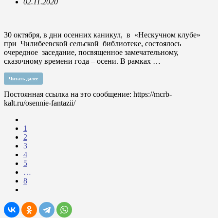
02.11.2020
30 октября, в дни осенних каникул, в «Нескучном клубе»
при Чилибеевской сельской библиотеке, состоялось
очередное заседание, посвященное замечательному,
сказочному времени года – осени. В рамках …
Читать далее
Постоянная ссылка на это сообщение:
https://mcrb-
kalt.ru/osennie-fantazii/
1
2
3
4
5
…
8