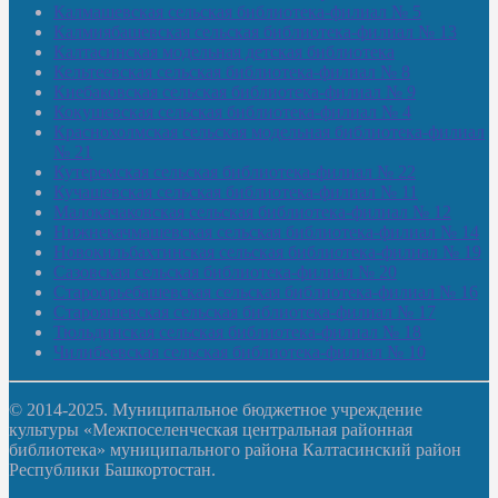
Калмашевская сельская библиотека-филиал № 5
Калмиябашевская сельская библиотека-филиал № 13
Калтасинская модельная детская библиотека
Кельтеевская сельская библиотека-филиал № 8
Киебаковская сельская библиотека-филиал № 9
Кокушевская сельская библиотека-филиал № 4
Краснохолмская сельская модельная библиотека-филиал
№ 21
Кутеремская сельская библиотека-филиал № 22
Кучашевская сельская библиотека-филиал № 11
Малокачаковская сельская библиотека-филиал № 12
Нижнекачмашевская сельская библиотека-филиал № 14
Новокильбахтинская сельская библиотека-филиал № 19
Сазовская сельская библиотека-филиал № 20
Староорьебашевская сельская библиотека-филиал № 16
Старояшевская сельская библиотека-филиал № 17
Тюльдинская сельская библиотека-филиал № 18
Чилибеевская сельская библиотека-филиал № 10
© 2014-2025. Муниципальное бюджетное учреждение
культуры «Межпоселенческая центральная районная
библиотека» муниципального района Калтасинский район
Республики Башкортостан.