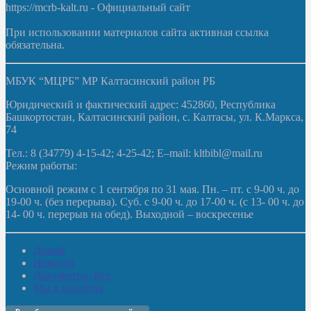
https://mcrb-kalt.ru - Официальный сайт
При использовании материалов сайта активная ссылка
обязательна.
МБУК “МЦРБ” МР Калтасинский район РБ
Юридический и фактический адрес: 452860, Республика
Башкортостан, Калтасинский район, с. Калтасы, ул. К.Маркса,
74
Тел.: 8 (34779) 4-15-42; 4-25-42; E–mail: kltbibl@mail.ru
Режим работы:
Основной режим с 1 сентября по 31 мая. Пн. – пт. с 9-00 ч. до
19-00 ч. (без перерыва). Суб. с 9-00 ч. до 17-00 ч. (с 13- 00 ч. до
14- 00 ч. перерыв на обед). Выходной – воскресенье
Домой
Новости
Документы. Все
Мы в соцсетях