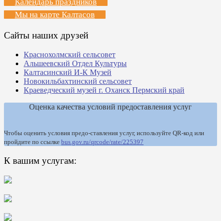
Календарь праздников
Мы на карте Калтасов
Сайты наших друзей
Краснохолмский сельсовет
Альшеевский Отдел Культуры
Калтасинский И-К Музей
Новокильбахтинский сельсовет
Краеведческий музей г. Оханск Пермский край
Оценка качества условий предоставления услуг
Чтобы оценить условия предо-ставления услуг, используйте QR-код или
пройдите по ссылке
bus.gov.ru/qrcode/rate/225397
К вашим услугам: