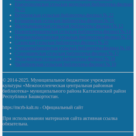
Краснохолмская сельская модельная библиотека-филиал
№ 21
Кутеремская сельская библиотека-филиал № 22
Кучашевская сельская библиотека-филиал № 11
Малокачаковская сельская библиотека-филиал № 12
Нижнекачмашевская сельская библиотека-филиал № 14
Новокильбахтинская сельская библиотека-филиал № 19
Сазовская сельская библиотека-филиал № 20
Староорьебашевская сельская библиотека-филиал № 16
Старояшевская сельская библиотека-филиал № 17
Тюльдинская сельская библиотека-филиал № 18
Чилибеевская сельская библиотека-филиал № 10
© 2014-2025. Муниципальное бюджетное учреждение
культуры «Межпоселенческая центральная районная
библиотека» муниципального района Калтасинский район
Республики Башкортостан.
https://mcrb-kalt.ru - Официальный сайт
При использовании материалов сайта активная ссылка
обязательна.