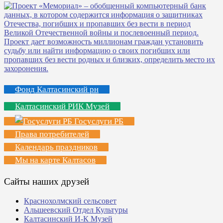
Фонд Калтасинский рн
Калтасинский РИК Музей
Госуслуги РБ
Права потребителей
Календарь праздников
Мы на карте Калтасов
Сайты наших друзей
Краснохолмский сельсовет
Альшеевский Отдел Культуры
Калтасинский И-К Музей