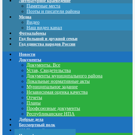
Литературное краеведение
Памятные места
Поэты и писатели района
Медиа
Видео
Наш видео канал
Фотоальбомы
Год большой и дружной семьи
Год единства народов России
Новости
Документы
Документы. Все
Устав, Свидетельства
Документы муниципального района
Локальные нормативные акты
Муниципальное задание
Независимая оценка качества
Отчеты
Планы
Профсоюзные документы
Республиканские НПА
Добрые дела
Бессмертный полк
100 Новостей