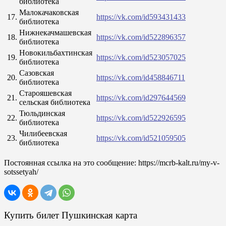
библиотека
Малокачаковская
17.
https://vk.com/id593431433
библиотека
Нижнекачмашевская
18.
https://vk.com/id522896357
библиотека
Новокильбахтинская
19.
https://vk.com/id523057025
библиотека
Сазовская
20.
https://vk.com/id458846711
библиотека
Старояшевская
21.
https://vk.com/id297644569
сельская библиотека
Тюльдинская
22.
https://vk.com/id522926595
библиотека
Чилибеевская
23.
https://vk.com/id521059505
библиотека
Постоянная ссылка на это сообщение:
https://mcrb-kalt.ru/my-v-
sotssetyah/
Купить билет Пушкинская карта