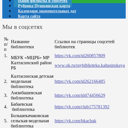
Наши филиалы в соцсетях
Рубрика Пушкинская карта
Календари знаменательных дат
Карта сайта
Мы в соцсетях
№
Название
Ссылки на страницы соцсетей
п/
библиотеки
библиотек
п
1.
https://vk.com/id260857809
МБУК «МЦРБ» МР
Калтасинский район
www.ok.ru/raybiblioteka.kaltasinskaya
РБ
Калтасинская детская
2.
модельная
https://vk.com/id262166485
библиотека
Амзибашевская
3.
https://vk.com/id474456629
библиотека
Бабаевская
4.
https://vk.com/club175781392
библиотека
Большекачаковская
5.
сельская модельная
https://vk.com/bkachak
библиотека