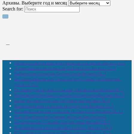
Архивы. Выберите год и месяц
Search for:
Межпоселенческая центральная районная библиотека
Амзибашевская сельская библиотека-филиал № 1
Бабаевская сельская библиотека-филиал № 2
Большекачаковская сельская модельная библиотека-
филиал № 7
Большекуразовская сельская библиотека-филиал № 3
Верхнетыхтемская сельская библиотека-филиал № 15
Калегинская сельская библиотека-филиал № 6
Калмашевская сельская библиотека-филиал № 5
Калмиябашевская сельская библиотека-филиал № 13
Калтасинская модельная детская библиотека
Кельтеевская сельская библиотека-филиал № 8
Киебаковская сельская библиотека-филиал № 9
Кокушевская сельская библиотека-филиал № 4