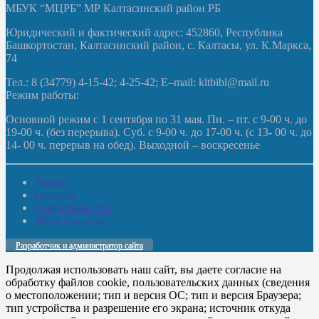
МБУК “МЦРБ” МР Калтасинский район РБ
Юридический и фактический адрес: 452860, Республика
Башкортостан, Калтасинский район, с. Калтасы, ул. К.Маркса,
74
Тел.: 8 (34779) 4-15-42; 4-25-42; E–mail: kltbibl@mail.ru
Режим работы:
Основной режим с 1 сентября по 31 мая. Пн. – пт. с 9-00 ч. до
19-00 ч. (без перерыва). Суб. с 9-00 ч. до 17-00 ч. (с 13- 00 ч. до
14- 00 ч. перерыв на обед). Выходной – воскресенье
Домой
Новости
Документы. Все
Мы в соцсетях
Разработчик и администратор сайта
Продолжая использовать наш сайт, вы даете согласие на
обработку файлов cookie, пользовательских данных (сведения
о местоположении; тип и версия ОС; тип и версия Браузера;
тип устройства и разрешение его экрана; источник откуда