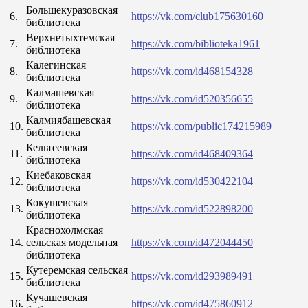
Большекуразовская
6.
https://vk.com/club175630160
библиотека
Верхнетыхтемская
7.
https://vk.com/biblioteka1961
библиотека
Калегинская
8.
https://vk.com/id468154328
библиотека
Калмашевская
9.
https://vk.com/id520356655
библиотека
Калмиябашевская
10.
https://vk.com/public174215989
библиотека
Кельтеевская
11.
https://vk.com/id468409364
библиотека
Киебаковская
12.
https://vk.com/id530422104
библиотека
Кокушевская
13.
https://vk.com/id522898200
библиотека
Краснохолмская
14.
сельская модельная
https://vk.com/id472044450
библиотека
Кутеремская сельская
15.
https://vk.com/id293989491
библиотека
Кучашевская
16.
https://vk.com/id475860912