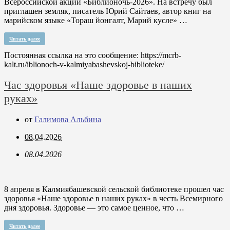
Всероссийской акции «Библионочь-2026». На встречу был
приглашен земляк, писатель Юрий Сайтаев, автор книг на
марийском языке «Тораш йонгалт, Марий кусле» …
Читать далее
Постоянная ссылка на это сообщение:
https://mcrb-
kalt.ru/iblionoch-v-kalmiyabashevskoj-biblioteke/
Час здоровья «Наше здоровье в наших
руках»
от
Галимова Альбина
08.04.2026
08.04.2026
8 апреля в Калмиябашевской сельской библиотеке прошел час
здоровья «Наше здоровье в наших руках» в честь Всемирного
дня здоровья. Здоровье — это самое ценное, что …
Читать далее