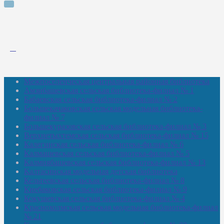
Межпоселенческая центральная районная библиотека
Амзибашевская сельская библиотека-филиал № 1
Бабаевская сельская библиотека-филиал № 2
Большекачаковская сельская модельная библиотека-
филиал № 7
Большекуразовская сельская библиотека-филиал № 3
Верхнетыхтемская сельская библиотека-филиал № 15
Калегинская сельская библиотека-филиал № 6
Калмашевская сельская библиотека-филиал № 5
Калмиябашевская сельская библиотека-филиал № 13
Калтасинская модельная детская библиотека
Кельтеевская сельская библиотека-филиал № 8
Киебаковская сельская библиотека-филиал № 9
Кокушевская сельская библиотека-филиал № 4
Краснохолмская сельская модельная библиотека-филиал
№ 21