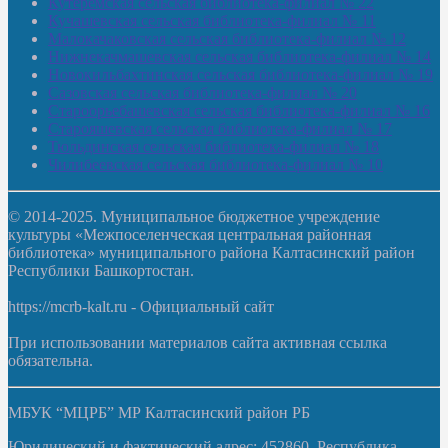
Кутеремская сельская библиотека-филиал № 22
Кучашевская сельская библиотека-филиал № 11
Малокачаковская сельская библиотека-филиал № 12
Нижнекачмашевская сельская библиотека-филиал № 14
Новокильбахтинская сельская библиотека-филиал № 19
Сазовская сельская библиотека-филиал № 20
Староорьебашевская сельская библиотека-филиал № 16
Старояшевская сельская библиотека-филиал № 17
Тюльдинская сельская библиотека-филиал № 18
Чилибеевская сельская библиотека-филиал № 10
© 2014-2025. Муниципальное бюджетное учреждение
культуры «Межпоселенческая центральная районная
библиотека» муниципального района Калтасинский район
Республики Башкортостан.
https://mcrb-kalt.ru - Официальный сайт
При использовании материалов сайта активная ссылка
обязательна.
МБУК “МЦРБ” МР Калтасинский район РБ
Юридический и фактический адрес: 452860, Республика