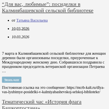
“Для вас, любимые”: посиделки в
Калмиябашевской сельской библиотеке
от
Татьяна Васильева
10.03.2026
10.03.2026
7 марта в Калмиябашевской сельской библиотеке для женщин
деревни были организованы посиделки, приуроченные к
Международному женскому дню. Собравшихся поздравила с
праздником председатель ветеранской организации Петраева
…
Читать далее
Постоянная ссылка на это сообщение:
https://mcrb-kalt.ru/dlya-
vas-lyubimye-posidelki-v-kalmiyabashevskoj-selskoj-biblioteke/
Тематический час «История флага
Башкортостана»