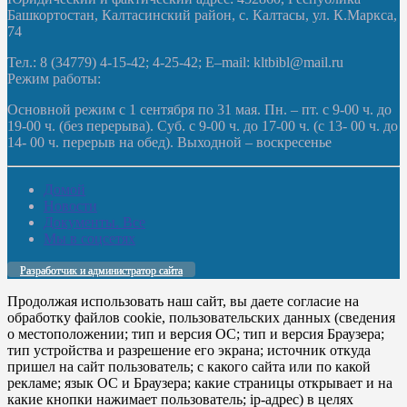
Башкортостан, Калтасинский район, с. Калтасы, ул. К.Маркса,
74
Тел.: 8 (34779) 4-15-42; 4-25-42; E–mail: kltbibl@mail.ru
Режим работы:
Основной режим с 1 сентября по 31 мая. Пн. – пт. с 9-00 ч. до
19-00 ч. (без перерыва). Суб. с 9-00 ч. до 17-00 ч. (с 13- 00 ч. до
14- 00 ч. перерыв на обед). Выходной – воскресенье
Домой
Новости
Документы. Все
Мы в соцсетях
Разработчик и администратор сайта
Продолжая использовать наш сайт, вы даете согласие на
обработку файлов cookie, пользовательских данных (сведения
о местоположении; тип и версия ОС; тип и версия Браузера;
тип устройства и разрешение его экрана; источник откуда
пришел на сайт пользователь; с какого сайта или по какой
рекламе; язык ОС и Браузера; какие страницы открывает и на
какие кнопки нажимает пользователь; ip-адрес) в целях