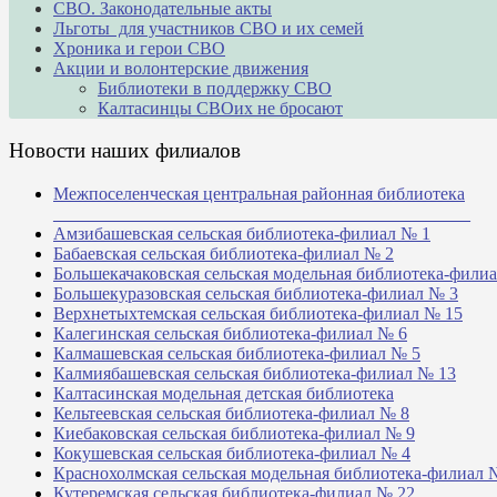
СВО. Законодательные акты
Льготы для участников СВО и их семей
Хроника и герои СВО
Акции и волонтерские движения
Библиотеки в поддержку СВО
Калтасинцы СВОих не бросают
Новости наших филиалов
Межпоселенческая центральная районная библиотека
_______________________________________________
Амзибашевская сельская библиотека-филиал № 1
Бабаевская сельская библиотека-филиал № 2
Большекачаковская сельская модельная библиотека-фили
Большекуразовская сельская библиотека-филиал № 3
Верхнетыхтемская сельская библиотека-филиал № 15
Калегинская сельская библиотека-филиал № 6
Калмашевская сельская библиотека-филиал № 5
Калмиябашевская сельская библиотека-филиал № 13
Калтасинская модельная детская библиотека
Кельтеевская сельская библиотека-филиал № 8
Киебаковская сельская библиотека-филиал № 9
Кокушевская сельская библиотека-филиал № 4
Краснохолмская сельская модельная библиотека-филиал 
Кутеремская сельская библиотека-филиал № 22