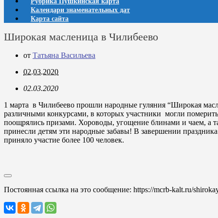
Рубрика Пушкинская карта
Календари знаменательных дат
Карта сайта
Широкая масленица в Чилибеево
от
Татьяна Васильева
02.03.2020
02.03.2020
1 марта в Чилибеево прошли народные гуляния “Широкая масл
различными конкурсами, в которых участники могли помериться
поощрялись призами. Хороводы, угощение блинами и чаем, а та
принесли детям эти народные забавы! В завершении праздник
приняло участие более 100 человек.
Постоянная ссылка на это сообщение:
https://mcrb-kalt.ru/shiroka