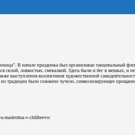
еница”. В начале праздника был организован танцевальный фле
 силой, ловкостью, смекалкой. Здесь были и бег в мешках, и пер
кже выступления коллективов художественной самодеятельности,
а по традиции было сожжено чучело, символизирующее прощани
ya-maslenitsa-v-chilibeevo/