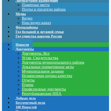
Литературное краеведение
Памятные места
Поэты и писатели района
Медиа
Видео
Наш видео канал
Фотоальбомы
Год большой и дружной семьи
Год единства народов России
Новости
Документы
Документы. Все
Устав, Свидетельства
Документы муниципального района
Локальные нормативные акты
Муниципальное задание
Независимая оценка качества
Отчеты
Планы
Профсоюзные документы
Республиканские НПА
Добрые дела
Бессмертный полк
100 Новостей