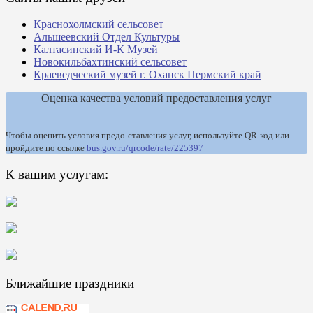
Краснохолмский сельсовет
Альшеевский Отдел Культуры
Калтасинский И-К Музей
Новокильбахтинский сельсовет
Краеведческий музей г. Оханск Пермский край
Оценка качества условий предоставления услуг
Чтобы оценить условия предо-ставления услуг, используйте QR-код или
пройдите по ссылке
bus.gov.ru/qrcode/rate/225397
К вашим услугам:
Ближайшие праздники