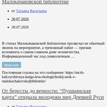
Малокачаковской библиотеке
от
Татьяна Васильева
30.07.2026
30.07.2026
В стенах Малокачаковской библиотеки прозвучал не обычный
звонок на мероприятие, а тревожный набат — призыв
вспомнить о самом главном доме человечества.
Информационный час под символичным …
Читать далее
Постоянная ссылка на это сообщение:
https://mcrb-
kalt.ru/zhivaya-kniga-lesa-ekologicheskij-urok-v-
malokachakovskojbiblioteke/
От бересты до вечности: “Пушкинская
карта” открыла молодежи мир Древней Руси
от
Татьяна Васильева