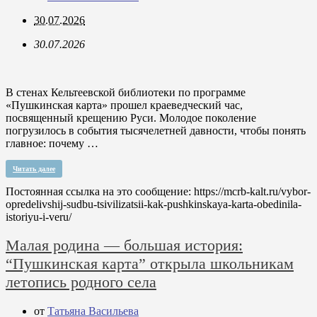
30.07.2026
30.07.2026
В стенах Кельтеевской библиотеки по программе
«Пушкинская карта» прошел краеведческий час,
посвященный крещению Руси. Молодое поколение
погрузилось в события тысячелетней давности, чтобы понять
главное: почему …
Читать далее
Постоянная ссылка на это сообщение:
https://mcrb-kalt.ru/vybor-
opredelivshij-sudbu-tsivilizatsii-kak-pushkinskaya-karta-obedinila-
istoriyu-i-veru/
Малая родина — большая история:
“Пушкинская карта” открыла школьникам
летопись родного села
от
Татьяна Васильева