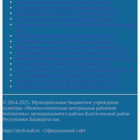
Калтасинская модельная детская библиотека
Кельтеевская сельская библиотека-филиал № 8
Киебаковская сельская библиотека-филиал № 9
Кокушевская сельская библиотека-филиал № 4
Краснохолмская сельская модельная библиотека-филиал
№ 21
Кутеремская сельская библиотека-филиал № 22
Кучашевская сельская библиотека-филиал № 11
Малокачаковская сельская библиотека-филиал № 12
Нижнекачмашевская сельская библиотека-филиал № 14
Новокильбахтинская сельская библиотека-филиал № 19
Сазовская сельская библиотека-филиал № 20
Староорьебашевская сельская библиотека-филиал № 16
Старояшевская сельская библиотека-филиал № 17
Тюльдинская сельская библиотека-филиал № 18
Чилибеевская сельская библиотека-филиал № 10
© 2014-2025. Муниципальное бюджетное учреждение
культуры «Межпоселенческая центральная районная
библиотека» муниципального района Калтасинский район
Республики Башкортостан.
https://mcrb-kalt.ru - Официальный сайт