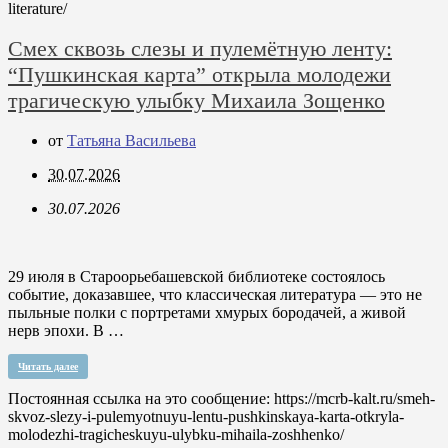
literature/
Смех сквозь слезы и пулемётную ленту:
“Пушкинская карта” открыла молодежи
трагическую улыбку Михаила Зощенко
от
Татьяна Васильева
30.07.2026
30.07.2026
29 июля в Староорьебашевской библиотеке состоялось
событие, доказавшее, что классическая литература — это не
пыльные полки с портретами хмурых бородачей, а живой
нерв эпохи. В …
Читать далее
Постоянная ссылка на это сообщение:
https://mcrb-kalt.ru/smeh-
skvoz-slezy-i-pulemyotnuyu-lentu-pushkinskaya-karta-otkryla-
molodezhi-tragicheskuyu-ulybku-mihaila-zoshhenko/