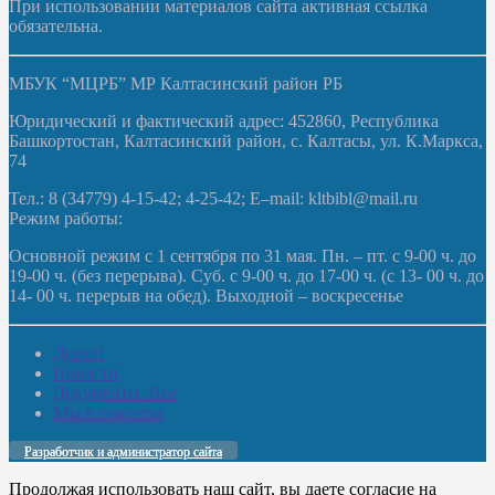
При использовании материалов сайта активная ссылка
обязательна.
МБУК “МЦРБ” МР Калтасинский район РБ
Юридический и фактический адрес: 452860, Республика
Башкортостан, Калтасинский район, с. Калтасы, ул. К.Маркса,
74
Тел.: 8 (34779) 4-15-42; 4-25-42; E–mail: kltbibl@mail.ru
Режим работы:
Основной режим с 1 сентября по 31 мая. Пн. – пт. с 9-00 ч. до
19-00 ч. (без перерыва). Суб. с 9-00 ч. до 17-00 ч. (с 13- 00 ч. до
14- 00 ч. перерыв на обед). Выходной – воскресенье
Домой
Новости
Документы. Все
Мы в соцсетях
Разработчик и администратор сайта
Продолжая использовать наш сайт, вы даете согласие на