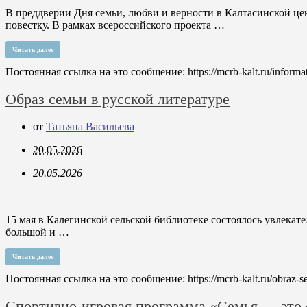
В преддверии Дня семьи, любви и верности в Калтасинской ц
повестку. В рамках всероссийского проекта …
Читать далее
Постоянная ссылка на это сообщение:
https://mcrb-kalt.ru/infor
Образ семьи в русской литературе
от
Татьяна Васильева
20.05.2026
20.05.2026
15 мая в Калегинской сельской библиотеке состоялось увлекат
большой и …
Читать далее
Постоянная ссылка на это сообщение:
https://mcrb-kalt.ru/obraz-s
Спортивно-игровая программа «Семья — это 