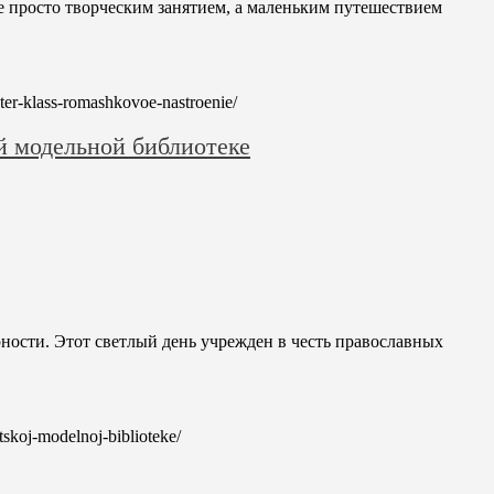
е просто творческим занятием, а маленьким путешествием
ster-klass-romashkovoe-nastroenie/
й модельной библиотеке
рности. Этот светлый день учрежден в честь православных
etskoj-modelnoj-biblioteke/