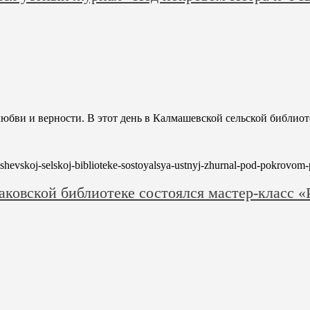
 любви и верности. В этот день в Калмашевской сельской библи
ashevskoj-selskoj-biblioteke-sostoyalsya-ustnyj-zhurnal-pod-pokrovom-p
аковской библиотеке состоялся мастер-класс 