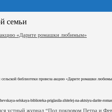
й семьи
а акцию «Дарите ромашки любимым»
й сельской библиотеки провела акцию «Дарите ромашки любимым
shevskaya-selskaya-biblioteka-priglasila-zhitelej-na-aktsiyu-darite-rom
лся устный журнал “Под покровом Петра и Фе