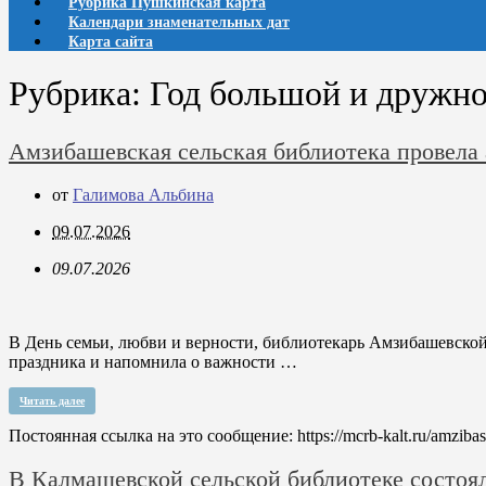
Рубрика Пушкинская карта
Календари знаменательных дат
Карта сайта
Рубрика:
Год большой и дружно
Амзибашевская сельская библиотека провел
от
Галимова Альбина
09.07.2026
09.07.2026
В День семьи, любви и верности, библиотекарь Амзибашевско
праздника и напомнила о важности …
Читать далее
Постоянная ссылка на это сообщение:
https://mcrb-kalt.ru/amziba
В Калмашевской сельской библиотеке состоя