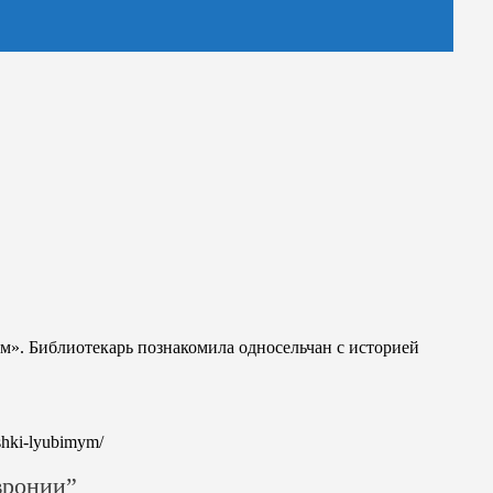
». Библиотекарь познакомила односельчан с историей
ashki-lyubimym/
вронии”