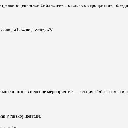
ентральной районной библиотеке состоялось мероприятие, объе
matsionnyj-chas-moya-semya-2/
ельное и познавательное мероприятие — лекция «Образ семьи в р
emi-v-russkoj-literature/
сила!»