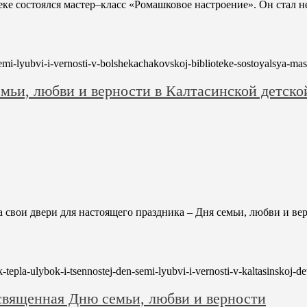
ке состоялся мастер–класс «Ромашковое настроение». Он стал н
semi-lyubvi-i-vernosti-v-bolshekachakovskoj-biblioteke-sostoyalsya-ma
емьи, любви и верности в Калтасинской детско
 свои двери для настоящего праздника – Дня семьи, любви и ве
ik-tepla-ulybok-i-tsennostej-den-semi-lyubvi-i-vernosti-v-kaltasinskoj-d
священная Дню семьи, любви и верности