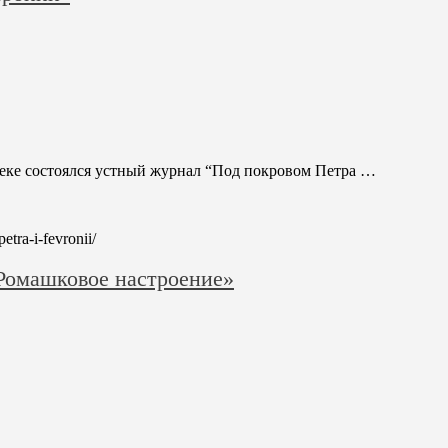
отеке состоялся устный журнал “Под покровом Петра …
etra-i-fevronii/
«Ромашковое настроение»