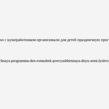
но с культработником организовали для детей праздничную пр
dnichnaya-programma-den-romashek-posvyashhennaya-dnyu-semi-lyubvi-i