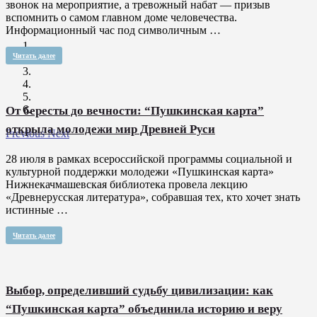
звонок на мероприятие, а тревожный набат — призыв
вспомнить о самом главном доме человечества.
Информационный час под символичным …
Читать далее
От бересты до вечности: “Пушкинская карта”
открыла молодежи мир Древней Руси
Previous
Next
28 июля в рамках всероссийской программы социальной и
культурной поддержки молодежи «Пушкинская карта»
Нижнекачмашевская библиотека провела лекцию
«Древнерусская литература», собравшая тех, кто хочет знать
истинные …
Читать далее
Выбор, определивший судьбу цивилизации: как
“Пушкинская карта” объединила историю и веру