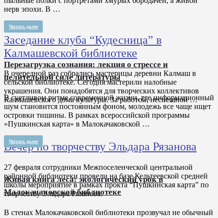
пыльные полки с портретами хмурых бородачей, а живой
нерв эпохи. В …
Читать далее
Заседание клуба “Кудесница” в
Калмашевской библиотеке
Перезагрузка сознания: лекция о стрессе и
В очередной раз собрались мастерицы деревни Калмаш в
целительной силе литературы
сельской библиотеке. Сегодня мастерили налобные
украшения. Они понадобятся для творческих коллективов
В суетливом ритме современной жизни, где информационный
Калмашевского дома культуры. За работой, неспешной …
шум становится постоянным фоном, молодежь все чаще ищет
островки тишины. В рамках всероссийской программы
«Пушкинская карта» в Малокачаковской …
Читать далее
Вечер по творчеству Эльдара Рязанова
27 февраля сотрудники Межпоселенческой центральной
районной библиотеки провели на базе Кельтеевской средней
Живая книга леса: экологический урок в
школы мероприятие в рамках прокта “Пушкинская карта” по
Малокачаковской библиотеке
творчеству Эльдара Рязанова.
В стенах Малокачаковской библиотеки прозвучал не обычный