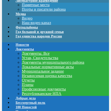
Литературное краеведение
Памятные места
Поэты и писатели района
Медиа
Видео
Наш видео канал
Фотоальбомы
Год большой и дружной семьи
Год единства народов России
Новости
Документы
Документы. Все
Устав, Свидетельства
Документы муниципального района
Локальные нормативные акты
Муниципальное задание
Независимая оценка качества
Отчеты
Планы
Профсоюзные документы
Республиканские НПА
Добрые дела
Бессмертный полк
100 Новостей