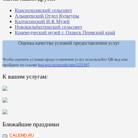
Краснохолмский сельсовет
Альшеевский Отдел Культуры
Калтасинский И-К Музей
Новокильбахтинский сельсовет
Краеведческий музей г. Оханск Пермский край
Оценка качества условий предоставления услуг
Чтобы оценить условия предо-ставления услуг, используйте QR-код или
пройдите по ссылке
bus.gov.ru/qrcode/rate/225397
К вашим услугам:
Ближайшие праздники