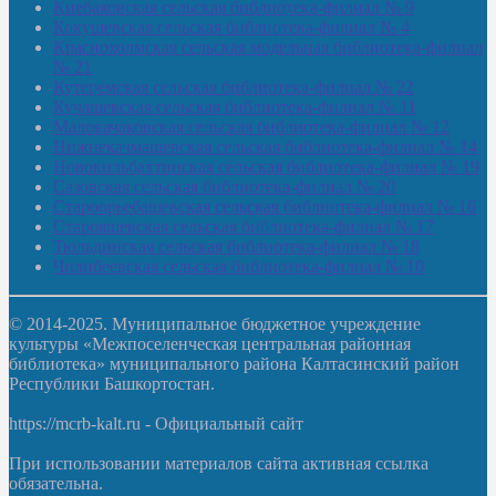
Киебаковская сельская библиотека-филиал № 9
Кокушевская сельская библиотека-филиал № 4
Краснохолмская сельская модельная библиотека-филиал
№ 21
Кутеремская сельская библиотека-филиал № 22
Кучашевская сельская библиотека-филиал № 11
Малокачаковская сельская библиотека-филиал № 12
Нижнекачмашевская сельская библиотека-филиал № 14
Новокильбахтинская сельская библиотека-филиал № 19
Сазовская сельская библиотека-филиал № 20
Староорьебашевская сельская библиотека-филиал № 16
Старояшевская сельская библиотека-филиал № 17
Тюльдинская сельская библиотека-филиал № 18
Чилибеевская сельская библиотека-филиал № 10
© 2014-2025. Муниципальное бюджетное учреждение
культуры «Межпоселенческая центральная районная
библиотека» муниципального района Калтасинский район
Республики Башкортостан.
https://mcrb-kalt.ru - Официальный сайт
При использовании материалов сайта активная ссылка
обязательна.