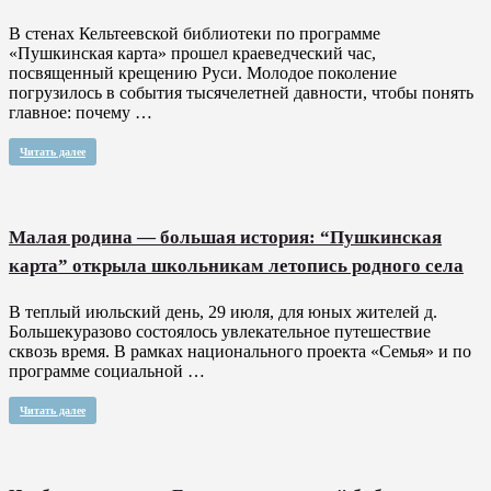
В стенах Кельтеевской библиотеки по программе
«Пушкинская карта» прошел краеведческий час,
посвященный крещению Руси. Молодое поколение
погрузилось в события тысячелетней давности, чтобы понять
главное: почему …
Читать далее
Малая родина — большая история: “Пушкинская
карта” открыла школьникам летопись родного села
В теплый июльский день, 29 июля, для юных жителей д.
Большекуразово состоялось увлекательное путешествие
сквозь время. В рамках национального проекта «Семья» и по
программе социальной …
Читать далее