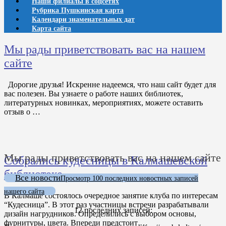
Наши филиалы в соцсетях
Рубрика Пушкинская карта
Календари знаменательных дат
Карта сайта
Мы рады приветствовать вас на нашем
сайте
Дорогие друзья! Искренне надеемся, что наш сайт будет для
вас полезен. Вы узнаете о работе наших библиотек,
литературных новинках, мероприятиях, можете оставить
отзыв о …
Мы рады приветствовать вас на нашем сайте
Собрались кудесницы в Калмашевской
библиотеке
Все новости
Просмотр 100 последних новостных записей
нашего сайта
В Калмаше состоялось очередное занятие клуба по интересам
“Кудесница”. В этот раз участницы встречи разрабатывали
12 последних записей:
дизайн нагрудников. Определились с выбором основы,
фурнитуры, цвета. Впереди предстоит …