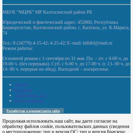
МБУК “МЦРБ” МР Калтасинский район РБ
Юридический и фактический адрес: 452860, Республика
Башкортостан, Калтасинский район, с. Калтасы, ул. К.Маркса,
74
Тел.: 8 (34779) 4-15-42; 4-25-42; E–mail: kltbibl@mail.ru
Режим работы:
Основной режим с 1 сентября по 31 мая. Пн. – пт. с 9-00 ч. до
19-00 ч. (без перерыва). Суб. с 9-00 ч. до 17-00 ч. (с 13- 00 ч. до
14- 00 ч. перерыв на обед). Выходной – воскресенье
Домой
Новости
Документы. Все
Мы в соцсетях
Разработчик и администратор сайта
Продолжая использовать наш сайт, вы даете согласие на
обработку файлов cookie, пользовательских данных (сведения
о местоположении; тип и версия ОС; тип и версия Браузера;