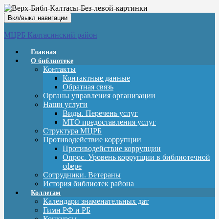
Вкл/выкл навигации
МЦРБ Калтасинский район
Главная
О библиотеке
Контакты
Контактные данные
Обратная связь
Органы управления организации
Наши услуги
Виды. Перечень услуг
МТО предоставления услуг
Структура МЦРБ
Противодействие коррупции
Противодействие коррупции
Опрос. Уровень коррупции в библиотечной
сфере
Сотрудники. Ветераны
История библиотек района
Коллегам
Календари знаменательных дат
Гимн РФ и РБ
Конкурсы