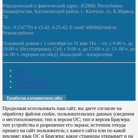
Юридический и фактический адрес: 452860, Республика
Башкортостан, Калтасинский район, с. Калтасы, ул. К.Маркса,
74
Тел.: 8 (34779) 4-15-42; 4-25-42; E–mail: kltbibl@mail.ru
Режим работы:
Основной режим с 1 сентября по 31 мая. Пн. – пт. с 9-00 ч. до
19-00 ч. (без перерыва). Суб. с 9-00 ч. до 17-00 ч. (с 13- 00 ч. до
14- 00 ч. перерыв на обед). Выходной – воскресенье
Домой
Новости
Документы. Все
Мы в соцсетях
Разработчик и администратор сайта
Продолжая использовать наш сайт, вы даете согласие на
обработку файлов cookie, пользовательских данных (сведения
о местоположении; тип и версия ОС; тип и версия Браузера;
тип устройства и разрешение его экрана; источник откуда
пришел на сайт пользователь; с какого сайта или по какой
рекламе; язык ОС и Браузера; какие страницы открывает и на