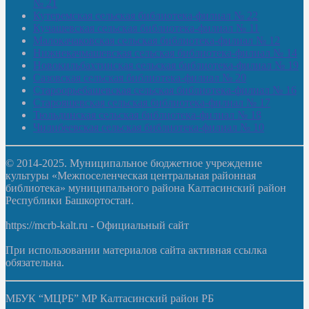
№ 21
Кутеремская сельская библиотека-филиал № 22
Кучашевская сельская библиотека-филиал № 11
Малокачаковская сельская библиотека-филиал № 12
Нижнекачмашевская сельская библиотека-филиал № 14
Новокильбахтинская сельская библиотека-филиал № 19
Сазовская сельская библиотека-филиал № 20
Староорьебашевская сельская библиотека-филиал № 16
Старояшевская сельская библиотека-филиал № 17
Тюльдинская сельская библиотека-филиал № 18
Чилибеевская сельская библиотека-филиал № 10
© 2014-2025. Муниципальное бюджетное учреждение
культуры «Межпоселенческая центральная районная
библиотека» муниципального района Калтасинский район
Республики Башкортостан.
https://mcrb-kalt.ru - Официальный сайт
При использовании материалов сайта активная ссылка
обязательна.
МБУК “МЦРБ” МР Калтасинский район РБ