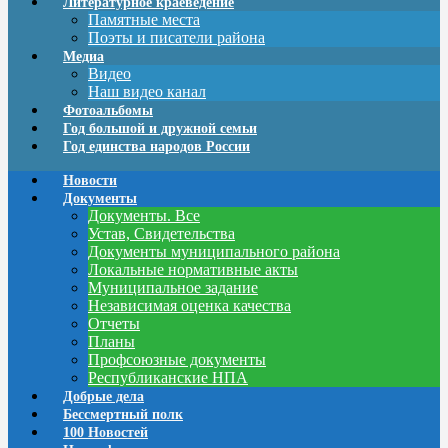
Литературное краеведение
Памятные места
Поэты и писатели района
Медиа
Видео
Наш видео канал
Фотоальбомы
Год большой и дружной семьи
Год единства народов России
Новости
Документы
Документы. Все
Устав, Свидетельства
Документы муниципального района
Локальные нормативные акты
Муниципальное задание
Независимая оценка качества
Отчеты
Планы
Профсоюзные документы
Республиканские НПА
Добрые дела
Бессмертный полк
100 Новостей