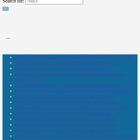
Search for:
Межпоселенческая центральная районная библиотека
Амзибашевская сельская библиотека-филиал № 1
Бабаевская сельская библиотека-филиал № 2
Большекачаковская сельская модельная библиотека-
филиал № 7
Большекуразовская сельская библиотека-филиал № 3
Верхнетыхтемская сельская библиотека-филиал № 15
Калегинская сельская библиотека-филиал № 6
Калмашевская сельская библиотека-филиал № 5
Калмиябашевская сельская библиотека-филиал № 13
Калтасинская модельная детская библиотека
Кельтеевская сельская библиотека-филиал № 8
Киебаковская сельская библиотека-филиал № 9
Кокушевская сельская библиотека-филиал № 4
Краснохолмская сельская модельная библиотека-филиал