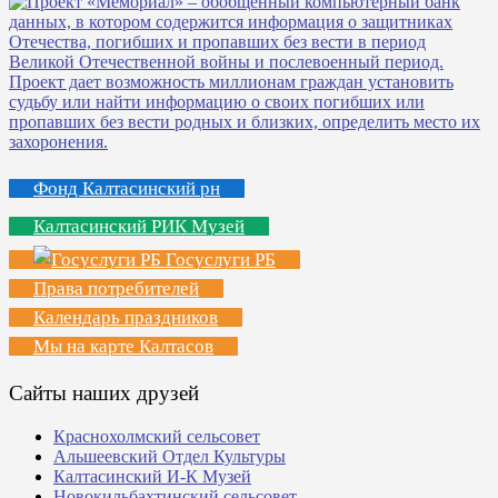
Фонд Калтасинский рн
Калтасинский РИК Музей
Госуслуги РБ
Права потребителей
Календарь праздников
Мы на карте Калтасов
Сайты наших друзей
Краснохолмский сельсовет
Альшеевский Отдел Культуры
Калтасинский И-К Музей
Новокильбахтинский сельсовет