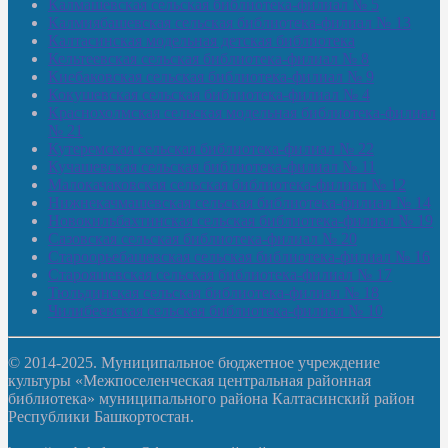
Калмашевская сельская библиотека-филиал № 5
Калмиябашевская сельская библиотека-филиал № 13
Калтасинская модельная детская библиотека
Кельтеевская сельская библиотека-филиал № 8
Киебаковская сельская библиотека-филиал № 9
Кокушевская сельская библиотека-филиал № 4
Краснохолмская сельская модельная библиотека-филиал
№ 21
Кутеремская сельская библиотека-филиал № 22
Кучашевская сельская библиотека-филиал № 11
Малокачаковская сельская библиотека-филиал № 12
Нижнекачмашевская сельская библиотека-филиал № 14
Новокильбахтинская сельская библиотека-филиал № 19
Сазовская сельская библиотека-филиал № 20
Староорьебашевская сельская библиотека-филиал № 16
Старояшевская сельская библиотека-филиал № 17
Тюльдинская сельская библиотека-филиал № 18
Чилибеевская сельская библиотека-филиал № 10
© 2014-2025. Муниципальное бюджетное учреждение
культуры «Межпоселенческая центральная районная
библиотека» муниципального района Калтасинский район
Республики Башкортостан.