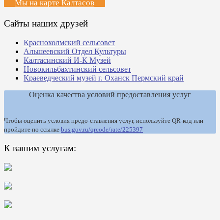
Мы на карте Калтасов
Сайты наших друзей
Краснохолмский сельсовет
Альшеевский Отдел Культуры
Калтасинский И-К Музей
Новокильбахтинский сельсовет
Краеведческий музей г. Оханск Пермский край
Оценка качества условий предоставления услуг
Чтобы оценить условия предо-ставления услуг, используйте QR-код или
пройдите по ссылке
bus.gov.ru/qrcode/rate/225397
К вашим услугам: