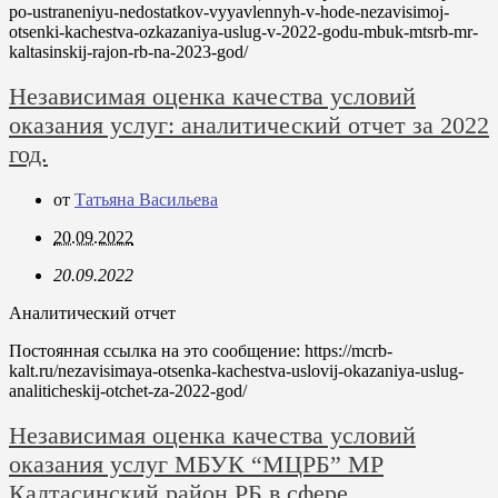
po-ustraneniyu-nedostatkov-vyyavlennyh-v-hode-nezavisimoj-
otsenki-kachestva-ozkazaniya-uslug-v-2022-godu-mbuk-mtsrb-mr-
kaltasinskij-rajon-rb-na-2023-god/
Независимая оценка качества условий
оказания услуг: аналитический отчет за 2022
год.
от
Татьяна Васильева
20.09.2022
20.09.2022
Аналитический отчет
Постоянная ссылка на это сообщение:
https://mcrb-
kalt.ru/nezavisimaya-otsenka-kachestva-uslovij-okazaniya-uslug-
analiticheskij-otchet-za-2022-god/
Независимая оценка качества условий
оказания услуг МБУК “МЦРБ” МР
Калтасинский район РБ в сфере