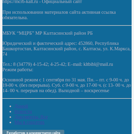
https://mcrb-kalt.ru - Официальный сайт
При использовании материалов сайта активная ссылка
обязательна.
МБУК “МЦРБ” МР Калтасинский район РБ
Юридический и фактический адрес: 452860, Республика
Башкортостан, Калтасинский район, с. Калтасы, ул. К.Маркса,
74
Тел.: 8 (34779) 4-15-42; 4-25-42; E–mail: kltbibl@mail.ru
Режим работы:
Основной режим с 1 сентября по 31 мая. Пн. – пт. с 9-00 ч. до
19-00 ч. (без перерыва). Суб. с 9-00 ч. до 17-00 ч. (с 13- 00 ч. до
14- 00 ч. перерыв на обед). Выходной – воскресенье
Домой
Новости
Документы. Все
Мы в соцсетях
Разработчик и администратор сайта