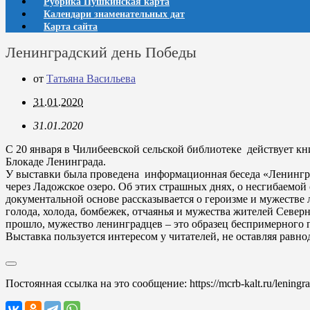
Рубрика Пушкинская карта
Календари знаменательных дат
Карта сайта
Ленинградский день Победы
от
Татьяна Васильева
31.01.2020
31.01.2020
C 20 января в Чилибеевской сельской библиотеке действует 
Блокаде Ленинграда.
У выставки была проведена информационная беседа «Ленингра
через Ладожское озеро. Об этих страшных днях, о несгибаемой 
документальной основе рассказывается о героизме и мужестве
голода, холода, бомбежек, отчаянья и мужества жителей Север
прошло, мужество ленинградцев – это образец беспримерного п
Выставка пользуется интересом у читателей, не оставляя равн
Постоянная ссылка на это сообщение:
https://mcrb-kalt.ru/lening