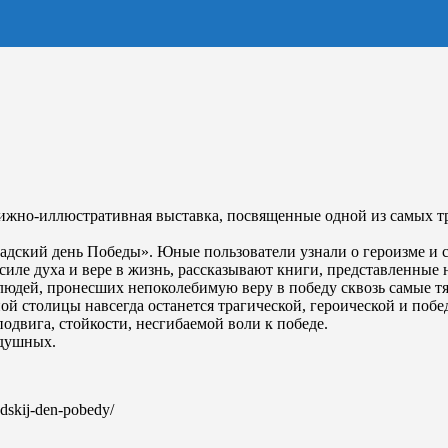
книжно-иллюстративная выставка, посвященные одной из самых 
дский день Победы». Юные пользователи узнали о героизме и с
силе духа и вере в жизнь, рассказывают книги, представленные 
 людей, пронесших непоколебимую веру в победу сквозь самые т
ной столицы навсегда останется трагической, героической и поб
одвига, стойкости, несгибаемой воли к победе.
одушных.
radskij-den-pobedy/