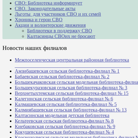
СВО: Библиотека информирует
СВО. Законодательные акты
Льготы для участников СВО и их семей
Хроника и герои СВО
Акции и волонтерские движения
Библиотеки в поддержку СВО
Калтасинцы СВОих не бросают
Новости наших филиалов
Межпоселенческая центральная районная библиотека
_______________________________________________
Амзибашевская сельская библиотека-филиал № 1
Бабаевская сельская библиотека-филиал № 2
Большекачаковская сельская модельная библиотека-фили
Большекуразовская сельская библиотека-филиал № 3
Верхнетыхтемская сельская библиотека-филиал № 15
Калегинская сельская библиотека-филиал № 6
Калмашевская сельская библиотека-филиал № 5
Калмиябашевская сельская библиотека-филиал № 13
Калтасинская модельная детская библиотека
Кельтеевская сельская библиотека-филиал № 8
Киебаковская сельская библиотека-филиал № 9
Кокушевская сельская библиотека-филиал № 4
Краснохолмская сельская модельная библиотека-филиал 