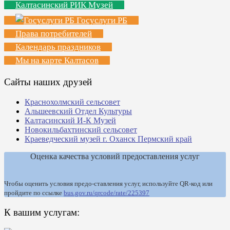
Калтасинский РИК Музей
Госуслуги РБ
Права потребителей
Календарь праздников
Мы на карте Калтасов
Сайты наших друзей
Краснохолмский сельсовет
Альшеевский Отдел Культуры
Калтасинский И-К Музей
Новокильбахтинский сельсовет
Краеведческий музей г. Оханск Пермский край
Оценка качества условий предоставления услуг
Чтобы оценить условия предо-ставления услуг, используйте QR-код или
пройдите по ссылке
bus.gov.ru/qrcode/rate/225397
К вашим услугам: