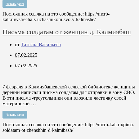
Читать далее
Постоянная ссылка на это сообщение:
https://mcrb-
kalt.ru/vstrecha-s-uchastnikom-svo-v-kalmashe/
Пиcьма солдатам от женщин д. Калмиябаш
от
Татьяна Васильева
07.02.2025
07.02.2025
7 февраля в Калмиябашевской сельской библиотеке женщины
деревни написали письма солдатам для отправки в зону СВО.
В эти письма -треугольники они вложили частичку своей
материнской …
Читать далее
Постоянная ссылка на это сообщение:
https://mcrb-kalt.ru/pima-
soldatam-ot-zhenshhin-d-kalmibash/