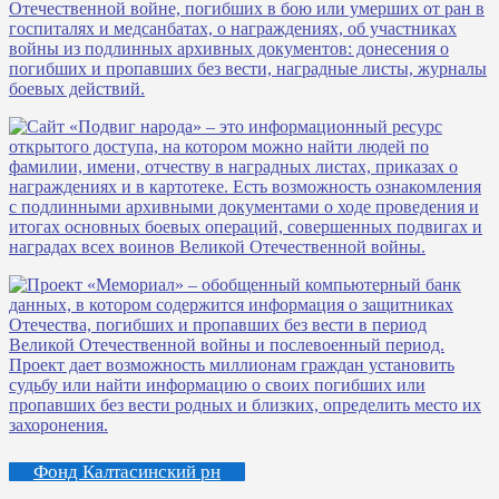
Фонд Калтасинский рн