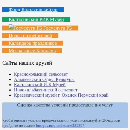
Фонд Калтасинский рн
Калтасинский РИК Музей
Госуслуги РБ
Права потребителей
Календарь праздников
Мы на карте Калтасов
Сайты наших друзей
Краснохолмский сельсовет
Альшеевский Отдел Культуры
Калтасинский И-К Музей
Новокильбахтинский сельсовет
Краеведческий музей г. Оханск Пермский край
Оценка качества условий предоставления услуг
Чтобы оценить условия предо-ставления услуг, используйте QR-код или
пройдите по ссылке
bus.gov.ru/qrcode/rate/225397