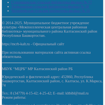
Старояшевская сельская библиотека-филиал № 17
Тюльдинская сельская библиотека-филиал № 18
Чилибеевская сельская библиотека-филиал № 10
© 2014-2025. Муниципальное бюджетное учреждение
культуры «Межпоселенческая центральная районная
библиотека» муниципального района Калтасинский район
Республики Башкортостан.
https://mcrb-kalt.ru - Официальный сайт
При использовании материалов сайта активная ссылка
обязательна.
МБУК “МЦРБ” МР Калтасинский район РБ
Юридический и фактический адрес: 452860, Республика
Башкортостан, Калтасинский район, с. Калтасы, ул. К.Маркса,
74
Тел.: 8 (34779) 4-15-42; 4-25-42; E–mail: kltbibl@mail.ru
Режим работы: