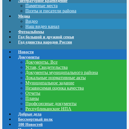
Литературное краеведение
Памятные места
Поэты и писатели района
Медиа
Видео
Наш видео канал
Фотоальбомы
Год большой и дружной семьи
Год единства народов России
Новости
Документы
Документы. Все
Устав, Свидетельства
Документы муниципального района
Локальные нормативные акты
Муниципальное задание
Независимая оценка качества
Отчеты
Планы
Профсоюзные документы
Республиканские НПА
Добрые дела
Бессмертный полк
100 Новостей