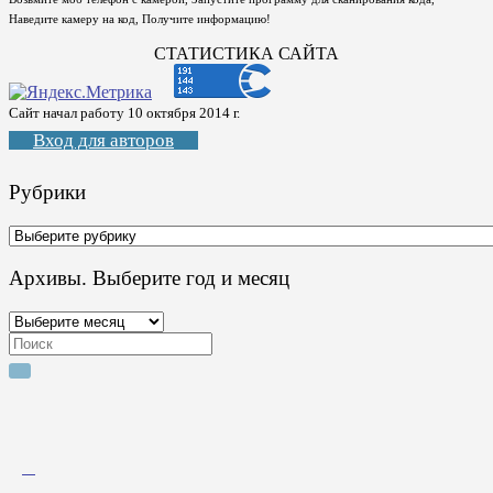
Наведите камеру на код, Получите информацию!
СТАТИСТИКА САЙТА
Сайт начал работу 10 октября 2014 г.
Вход для авторов
Рубрики
Рубрики
Архивы. Выберите год и месяц
Архивы.
Выберите
Search
год
for:
и
месяц