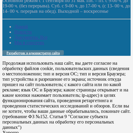
Основной режим с 1 сентября по 31 мая. Пн. – пт. с 9-00 ч. до
19-00 ч. (без перерыва). Суб. с 9-00 ч. до 17-00 ч. (с 13- 00 ч. до
14- 00 ч. перерыв на обед). Выходной – воскресенье
Домой
Новости
Документы. Все
Мы в соцсетях
Разработчик и администратор сайта
Продолжая использовать наш сайт, вы даете согласие на
обработку файлов cookie, пользовательских данных (сведения
о местоположении; тип и версия ОС; тип и версия Браузера;
тип устройства и разрешение его экрана; источник откуда
пришел на сайт пользователь; с какого сайта или по какой
рекламе; язык ОС и Браузера; какие страницы открывает и на
какие кнопки нажимает пользователь; ip-адрес) в целях
функционирования сайта, проведения ретаргетинга и
проведения статистических исследований и обзоров. Если вы
не хотите, чтобы ваши данные обрабатывались, покиньте сайт.
(требование ФЗ №152. Статья 9 "Согласие субъекта
персональных данных на обработку его персональных
данных")
Хорошо