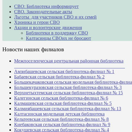
СВО: Библиотека информирует
СВО. Законодательные акты
Льготы для участников СВО и их семей
Хроника и герои СВО
Акции и волонтерские движения
Библиотеки в поддержку СВО
Калтасинцы СВОих не бросают
Новости наших филиалов
Межпоселенческая центральная районная библиотека
_______________________________________________
Амзибашевская сельская библиотека-филиал № 1
Бабаевская сельская библиотека-филиал № 2
Большекачаковская сельская модельная библиотека-фили
Большекуразовская сельская библиотека-филиал № 3
Верхнетыхтемская сельская библиотека-филиал № 15
Калегинская сельская библиотека-филиал № 6
Калмашевская сельская библиотека-филиал № 5
Калмиябашевская сельская библиотека-филиал № 13
Калтасинская модельная детская библиотека
Кельтеевская сельская библиотека-филиал № 8
Киебаковская сельская библиотека-филиал № 9
Кокушевская сельская библиотека-филиал № 4