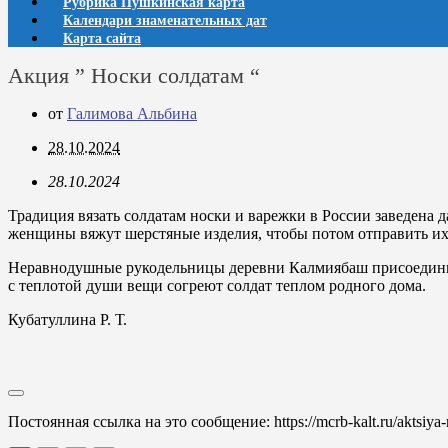
Рубрика Пушкинская карта
Календари знаменательных дат
Карта сайта
Акция ” Носки солдатам “
от
Галимова Альбина
28.10.2024
28.10.2024
Традиция вязать солдатам носки и варежки в России заведена
женщины вяжут шерстяные изделия, чтобы потом отправить их
Неравнодушные рукодельницы деревни Калмиябаш присоединилис
с теплотой души вещи согреют солдат теплом родного дома.
Кубатуллина Р. Т.
Постоянная ссылка на это сообщение:
https://mcrb-kalt.ru/aktsiya