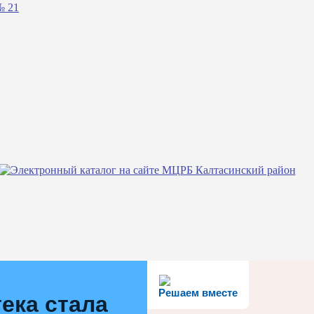
№ 21
Решаем вместе
ека стала