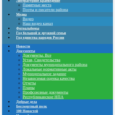
Литературное краеведение
Памятные места
Поэты и писатели района
Медиа
Видео
Наш видео канал
Фотоальбомы
Год большой и дружной семьи
Год единства народов России
Новости
Документы
Документы. Все
Устав, Свидетельства
Документы муниципального района
Локальные нормативные акты
Муниципальное задание
Независимая оценка качества
Отчеты
Планы
Профсоюзные документы
Республиканские НПА
Добрые дела
Бессмертный полк
100 Новостей