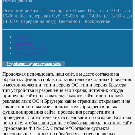
Режим работы:
Основной режим с 1 сентября по 31 мая. Пн. – пт. с 9-00 ч. до
19-00 ч. (без перерыва). Суб. с 9-00 ч. до 17-00 ч. (с 13- 00 ч. до
14- 00 ч. перерыв на обед). Выходной – воскресенье
Домой
Новости
Документы. Все
Мы в соцсетях
Разработчик и администратор сайта
Продолжая использовать наш сайт, вы даете согласие на
обработку файлов cookie, пользовательских данных (сведения
о местоположении; тип и версия ОС; тип и версия Браузера;
тип устройства и разрешение его экрана; источник откуда
пришел на сайт пользователь; с какого сайта или по какой
рекламе; язык ОС и Браузера; какие страницы открывает и на
какие кнопки нажимает пользователь; ip-адрес) в целях
функционирования сайта, проведения ретаргетинга и
проведения статистических исследований и обзоров. Если вы
не хотите, чтобы ваши данные обрабатывались, покиньте сайт.
(требование ФЗ №152. Статья 9 "Согласие субъекта
персональных данных на обработку его персональных