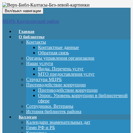
Вкл/выкл навигации
МЦРБ Калтасинский район
Главная
О библиотеке
Контакты
Контактные данные
Обратная связь
Органы управления организации
Наши услуги
Виды. Перечень услуг
МТО предоставления услуг
Структура МЦРБ
Противодействие коррупции
Противодействие коррупции
Опрос. Уровень коррупции в библиотечной
сфере
Сотрудники. Ветераны
История библиотек района
Коллегам
Календари знаменательных дат
Гимн РФ и РБ
Конкурсы