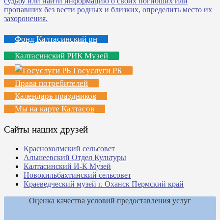
Фонд Калтасинский рн
Калтасинский РИК Музей
Госуслуги РБ
Права потребителей
Календарь праздников
Мы на карте Калтасов
Сайты наших друзей
Краснохолмский сельсовет
Альшеевский Отдел Культуры
Калтасинский И-К Музей
Новокильбахтинский сельсовет
Краеведческий музей г. Оханск Пермский край
Оценка качества условий предоставления услуг