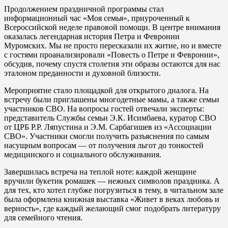
Продолжением праздничной программы стал
информационный час «Моя семья», приуроченный к
Всероссийской неделе правовой помощи. В центре внимания
оказалась легендарная история Петра и Февронии
Муромских. Мы не просто пересказали их житие, но и вместе
с гостями проанализировали «Повесть о Петре и Февронии»,
обсудив, почему спустя столетия эти образы остаются для нас
эталоном преданности и духовной близости.
Мероприятие стало площадкой для открытого диалога. На
встречу были приглашены многодетные мамы, а также семьи
участников СВО. На вопросы гостей отвечали эксперты:
представитель Службы семьи Э.К. Исимбаева, куратор СВО
от ЦРБ Р.Р. Ляпустина и Э.М. Сарбагишев из «Ассоциации
СВО». Участники смогли получить разъяснения по самым
насущным вопросам — от получения льгот до тонкостей
медицинского и социального обслуживания.
Завершилась встреча на теплой ноте: каждой женщине
вручили букетик ромашек — нежных символов праздника. А
для тех, кто хотел глубже погрузиться в тему, в читальном зале
была оформлена книжная выставка «Живет в веках любовь и
верность», где каждый желающий смог подобрать литературу
для семейного чтения.