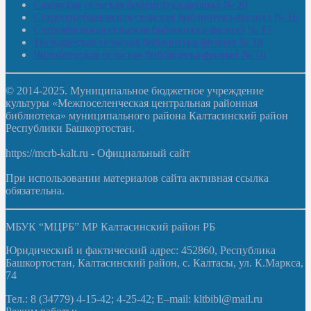
Сазовская сельская библиотека-филиал № 20
Староорьебашевская сельская библиотека-филиал № 16
Старояшевская сельская библиотека-филиал № 17
Тюльдинская сельская библиотека-филиал № 18
Чилибеевская сельская библиотека-филиал № 10
© 2014-2025. Муниципальное бюджетное учреждение
культуры «Межпоселенческая центральная районная
библиотека» муниципального района Калтасинский район
Республики Башкортостан.
https://mcrb-kalt.ru - Официальный сайт
При использовании материалов сайта активная ссылка
обязательна.
МБУК “МЦРБ” МР Калтасинский район РБ
Юридический и фактический адрес: 452860, Республика
Башкортостан, Калтасинский район, с. Калтасы, ул. К.Маркса,
74
Тел.: 8 (34779) 4-15-42; 4-25-42; E–mail: kltbibl@mail.ru