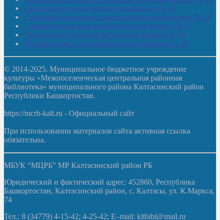
Сазовская сельская библиотека-филиал № 20
Староорьебашевская сельская библиотека-филиал № 16
Старояшевская сельская библиотека-филиал № 17
Тюльдинская сельская библиотека-филиал № 18
Чилибеевская сельская библиотека-филиал № 10
© 2014-2025. Муниципальное бюджетное учреждение
культуры «Межпоселенческая центральная районная
библиотека» муниципального района Калтасинский район
Республики Башкортостан.
https://mcrb-kalt.ru - Официальный сайт
При использовании материалов сайта активная ссылка
обязательна.
МБУК “МЦРБ” МР Калтасинский район РБ
Юридический и фактический адрес: 452860, Республика
Башкортостан, Калтасинский район, с. Калтасы, ул. К.Маркса,
74
Тел.: 8 (34779) 4-15-42; 4-25-42; E–mail: kltbibl@mail.ru