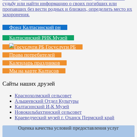
Фонд Калтасинский рн
Калтасинский РИК Музей
Госуслуги РБ
Права потребителей
Календарь праздников
Мы на карте Калтасов
Сайты наших друзей
Краснохолмский сельсовет
Альшеевский Отдел Культуры
Калтасинский И-К Музей
Новокильбахтинский сельсовет
Краеведческий музей г. Оханск Пермский край
Оценка качества условий предоставления услуг