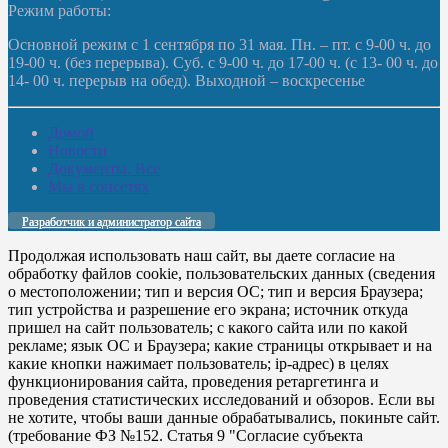
Режим работы:
Основной режим с 1 сентября по 31 мая. Пн. – пт. с 9-00 ч. до
19-00 ч. (без перерыва). Суб. с 9-00 ч. до 17-00 ч. (с 13- 00 ч. до
14- 00 ч. перерыв на обед). Выходной – воскресенье
Домой
Новости
Документы. Все
Мы в соцсетях
Разработчик и администратор сайта
Продолжая использовать наш сайт, вы даете согласие на
обработку файлов cookie, пользовательских данных (сведения
о местоположении; тип и версия ОС; тип и версия Браузера;
тип устройства и разрешение его экрана; источник откуда
пришел на сайт пользователь; с какого сайта или по какой
рекламе; язык ОС и Браузера; какие страницы открывает и на
какие кнопки нажимает пользователь; ip-адрес) в целях
функционирования сайта, проведения ретаргетинга и
проведения статистических исследований и обзоров. Если вы
не хотите, чтобы ваши данные обрабатывались, покиньте сайт.
(требование ФЗ №152. Статья 9 "Согласие субъекта