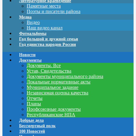
Литературное краеведение
Памятные места
Поэты и писатели района
Медиа
Видео
Наш видео канал
Фотоальбомы
Год большой и дружной семьи
Год единства народов России
Новости
Документы
Документы. Все
Устав, Свидетельства
Документы муниципального района
Локальные нормативные акты
Муниципальное задание
Независимая оценка качества
Отчеты
Планы
Профсоюзные документы
Республиканские НПА
Добрые дела
Бессмертный полк
100 Новостей