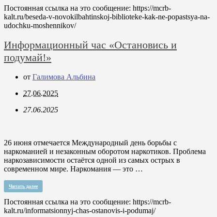
Постоянная ссылка на это сообщение:
https://mcrb-
kalt.ru/beseda-v-novokilbahtinskoj-biblioteke-kak-ne-popastsya-na-
udochku-moshennikov/
Информационный час «Остановись и
подумай!»
от
Галимова Альбина
27.06.2025
27.06.2025
26 июня отмечается Международный день борьбы с
наркоманией и незаконным оборотом наркотиков. Проблема
наркозависимости остаётся одной из самых острых в
современном мире. Наркомания — это …
Читать далее
Постоянная ссылка на это сообщение:
https://mcrb-
kalt.ru/informatsionnyj-chas-ostanovis-i-podumaj/