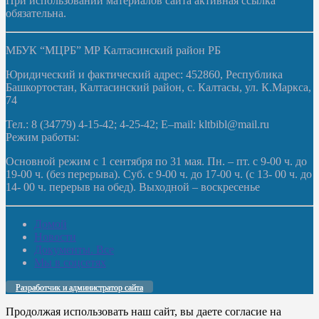
При использовании материалов сайта активная ссылка
обязательна.
МБУК “МЦРБ” МР Калтасинский район РБ
Юридический и фактический адрес: 452860, Республика
Башкортостан, Калтасинский район, с. Калтасы, ул. К.Маркса,
74
Тел.: 8 (34779) 4-15-42; 4-25-42; E–mail: kltbibl@mail.ru
Режим работы:
Основной режим с 1 сентября по 31 мая. Пн. – пт. с 9-00 ч. до
19-00 ч. (без перерыва). Суб. с 9-00 ч. до 17-00 ч. (с 13- 00 ч. до
14- 00 ч. перерыв на обед). Выходной – воскресенье
Домой
Новости
Документы. Все
Мы в соцсетях
Разработчик и администратор сайта
Продолжая использовать наш сайт, вы даете согласие на