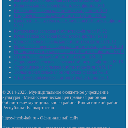
Калтасинская модельная детская библиотека
Кельтеевская сельская библиотека-филиал № 8
Киебаковская сельская библиотека-филиал № 9
Кокушевская сельская библиотека-филиал № 4
Краснохолмская сельская модельная библиотека-филиал
№ 21
Кутеремская сельская библиотека-филиал № 22
Кучашевская сельская библиотека-филиал № 11
Малокачаковская сельская библиотека-филиал № 12
Нижнекачмашевская сельская библиотека-филиал № 14
Новокильбахтинская сельская библиотека-филиал № 19
Сазовская сельская библиотека-филиал № 20
Староорьебашевская сельская библиотека-филиал № 16
Старояшевская сельская библиотека-филиал № 17
Тюльдинская сельская библиотека-филиал № 18
Чилибеевская сельская библиотека-филиал № 10
© 2014-2025. Муниципальное бюджетное учреждение
культуры «Межпоселенческая центральная районная
библиотека» муниципального района Калтасинский район
Республики Башкортостан.
https://mcrb-kalt.ru - Официальный сайт