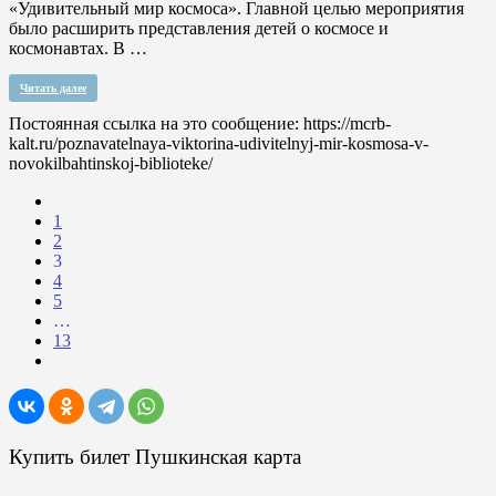
«Удивительный мир космоса». Главной целью мероприятия
было расширить представления детей о космосе и
космонавтах. В …
Читать далее
Постоянная ссылка на это сообщение:
https://mcrb-
kalt.ru/poznavatelnaya-viktorina-udivitelnyj-mir-kosmosa-v-
novokilbahtinskoj-biblioteke/
1
2
3
4
5
…
13
Купить билет Пушкинская карта