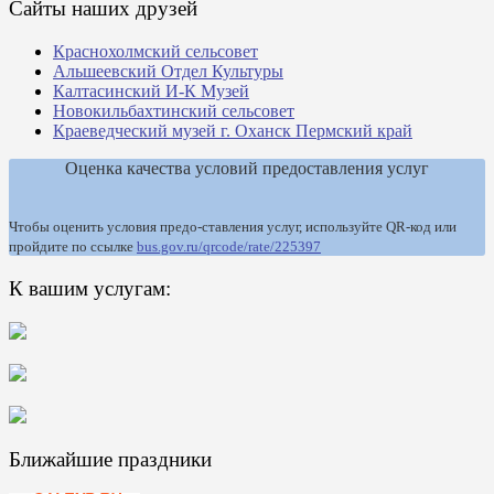
Сайты наших друзей
Краснохолмский сельсовет
Альшеевский Отдел Культуры
Калтасинский И-К Музей
Новокильбахтинский сельсовет
Краеведческий музей г. Оханск Пермский край
Оценка качества условий предоставления услуг
Чтобы оценить условия предо-ставления услуг, используйте QR-код или
пройдите по ссылке
bus.gov.ru/qrcode/rate/225397
К вашим услугам:
Ближайшие праздники