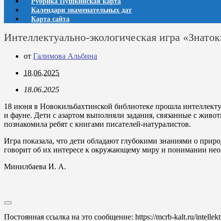
Рубрика Пушкинская карта
Календари знаменательных дат
Карта сайта
Интеллектуально-экологическая игра «Знато
от
Галимова Альбина
18.06.2025
18.06.2025
18 июня в Новокильбахтинской библиотеке прошла интеллекту
и фауне. Дети с азартом выполняли задания, связанные с живо
познакомила ребят с книгами писателей-натуралистов.
Игра показала, что дети обладают глубокими знаниями о прир
говорит об их интересе к окружающему миру и понимании нео
Минилбаева И. А.
Постоянная ссылка на это сообщение:
https://mcrb-kalt.ru/intelle