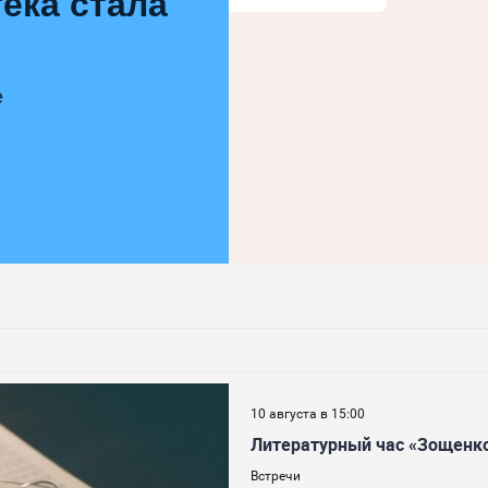
ека стала
е