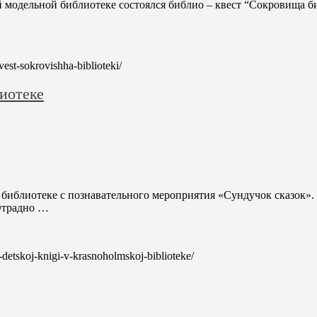
й модельной библиотеке состоялся библио – квест “Сокровища б
kvest-sokrovishha-biblioteki/
иотеке
 библиотеке с познавательного мероприятия «Сундучок сказок».
 Отрадно …
a-detskoj-knigi-v-krasnoholmskoj-biblioteke/