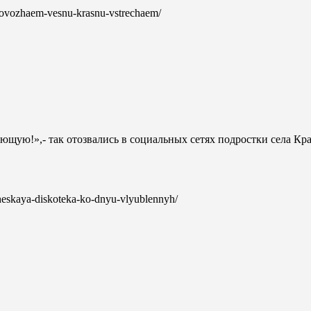
provozhaem-vesnu-krasnu-vstrechaem/
ующую!»,- так отозвались в социальных сетях подростки села Кр
icheskaya-diskoteka-ko-dnyu-vlyublennyh/