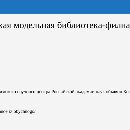
кая модельная библиотека-фили
мского научного центра Российской академии наук объявил Кон
chnoe-iz-obychnogo/