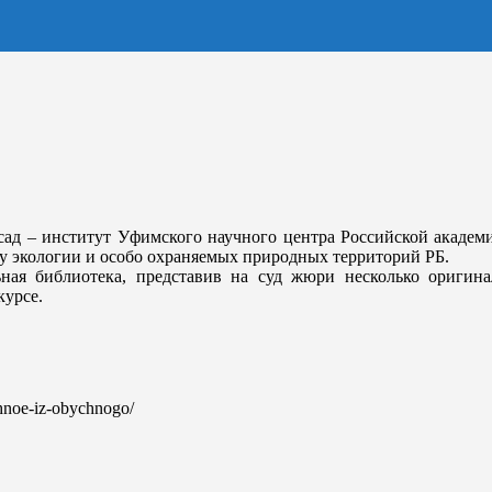
ад – институт Уфимского научного центра Российской академи
 экологии и особо охраняемых природных территорий РБ.
ьная библиотека, представив на суд жюри несколько оригин
курсе.
chnoe-iz-obychnogo/