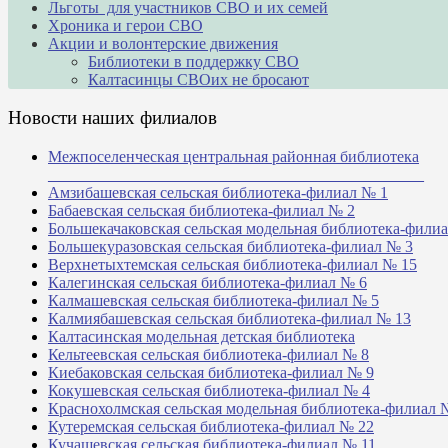
Льготы для участников СВО и их семей
Хроника и герои СВО
Акции и волонтерские движения
Библиотеки в поддержку СВО
Калтасинцы СВОих не бросают
Новости наших филиалов
Межпоселенческая центральная районная библиотека
_______________________________________________
Амзибашевская сельская библиотека-филиал № 1
Бабаевская сельская библиотека-филиал № 2
Большекачаковская сельская модельная библиотека-фили
Большекуразовская сельская библиотека-филиал № 3
Верхнетыхтемская сельская библиотека-филиал № 15
Калегинская сельская библиотека-филиал № 6
Калмашевская сельская библиотека-филиал № 5
Калмиябашевская сельская библиотека-филиал № 13
Калтасинская модельная детская библиотека
Кельтеевская сельская библиотека-филиал № 8
Киебаковская сельская библиотека-филиал № 9
Кокушевская сельская библиотека-филиал № 4
Краснохолмская сельская модельная библиотека-филиал 
Кутеремская сельская библиотека-филиал № 22
Кучашевская сельская библиотека-филиал № 11