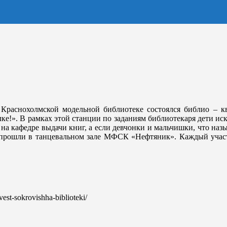
 Краснохолмской модельной библиотеке состоялся библио – к
ке!». В рамках этой станции по заданиям библиотекаря дети ис
 на кафедре выдачи книг, а если девчонки и мальчишки, что наз
 прошли в танцевальном зале МФСК «Нефтяник». Каждый участн
kvest-sokrovishha-biblioteki/