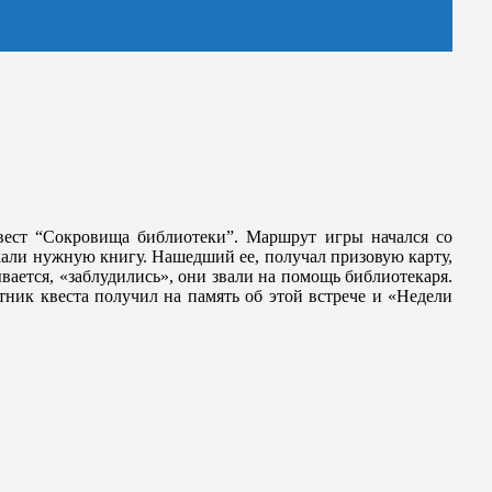
вест “Сокровища библиотеки”. Маршрут игры начался со
кали нужную книгу. Нашедший ее, получал призовую карту,
ывается, «заблудились», они звали на помощь библиотекаря.
ик квеста получил на память об этой встрече и «Недели