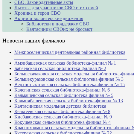
СВО. Законодательные акты
Льготы для участников СВО и их семей
Хроника и герои СВО
Акции и волонтерские движения
Библиотеки в поддержку СВО
Калтасинцы СВОих не бросают
Новости наших филиалов
Межпоселенческая центральная районная библиотека
_______________________________________________
Амзибашевская сельская библиотека-филиал № 1
Бабаевская сельская библиотека-филиал № 2
Большекачаковская сельская модельная библиотека-фили
Большекуразовская сельская библиотека-филиал № 3
Верхнетыхтемская сельская библиотека-филиал № 15
Калегинская сельская библиотека-филиал № 6
Калмашевская сельская библиотека-филиал № 5
Калмиябашевская сельская библиотека-филиал № 13
Калтасинская модельная детская библиотека
Кельтеевская сельская библиотека-филиал № 8
Киебаковская сельская библиотека-филиал № 9
Кокушевская сельская библиотека-филиал № 4
Краснохолмская сельская модельная библиотека-филиал 
Кутеремская сельская библиотека-филиал № 22