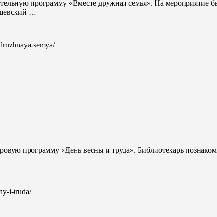
кательную программу «Вместе дружная семья». На мероприятие 
ашевский …
e-druzhnaya-semya/
гровую программу «День весны и труда». Библиотекарь познаком
ny-i-truda/