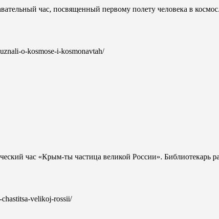
авательный час, посвященный первому полету человека в космос
ta-uznali-o-kosmose-i-kosmonavtah/
ческий час «Крым-ты частица великой России». Библиотекарь р
chastitsa-velikoj-rossii/