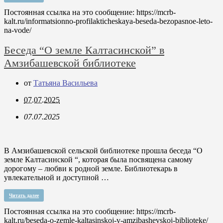
Постоянная ссылка на это сообщение:
https://mcrb-
kalt.ru/informatsionno-profilakticheskaya-beseda-bezopasnoe-leto-
na-vode/
Беседа “О земле Калтасинской” в
Амзибашевской библиотеке
от
Татьяна Васильева
07.07.2025
07.07.2025
В Амзибашевской сельской библиотеке прошла беседа “О
земле Калтасинской “, которая была посвящена самому
дорогому – любви к родной земле. Библиотекарь в
увлекательной и доступной …
Читать далее
Постоянная ссылка на это сообщение:
https://mcrb-
kalt.ru/beseda-o-zemle-kaltasinskoj-v-amzibashevskoj-biblioteke/