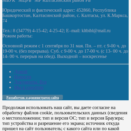
МБУК “МЦРБ” МР Калтасинский район РБ
Юридический и фактический адрес: 452860, Республика
Башкортостан, Калтасинский район, с. Калтасы, ул. К.Маркса,
74
Тел.: 8 (34779) 4-15-42; 4-25-42; E–mail: kltbibl@mail.ru
Режим работы:
Основной режим с 1 сентября по 31 мая. Пн. – пт. с 9-00 ч. до
19-00 ч. (без перерыва). Суб. с 9-00 ч. до 17-00 ч. (с 13- 00 ч. до
14- 00 ч. перерыв на обед). Выходной – воскресенье
Домой
Новости
Документы. Все
Мы в соцсетях
Разработчик и администратор сайта
Продолжая использовать наш сайт, вы даете согласие на
обработку файлов cookie, пользовательских данных (сведения
о местоположении; тип и версия ОС; тип и версия Браузера;
тип устройства и разрешение его экрана; источник откуда
пришел на сайт пользователь; с какого сайта или по какой