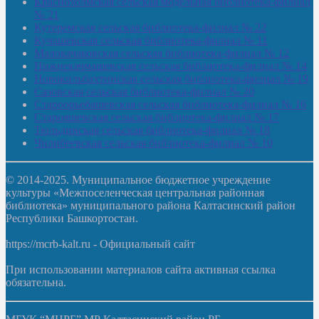
Краснохолмская сельская модельная библиотека-филиал
№ 21
Кутеремская сельская библиотека-филиал № 22
Кучашевская сельская библиотека-филиал № 11
Малокачаковская сельская библиотека-филиал № 12
Нижнекачмашевская сельская библиотека-филиал № 14
Новокильбахтинская сельская библиотека-филиал № 19
Сазовская сельская библиотека-филиал № 20
Староорьебашевская сельская библиотека-филиал № 16
Старояшевская сельская библиотека-филиал № 17
Тюльдинская сельская библиотека-филиал № 18
Чилибеевская сельская библиотека-филиал № 10
© 2014-2025. Муниципальное бюджетное учреждение
культуры «Межпоселенческая центральная районная
библиотека» муниципального района Калтасинский район
Республики Башкортостан.
https://mcrb-kalt.ru - Официальный сайт
При использовании материалов сайта активная ссылка
обязательна.