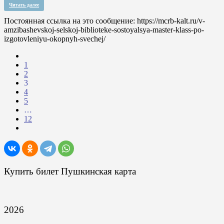
Читать далее
Постоянная ссылка на это сообщение:
https://mcrb-kalt.ru/v-
amzibashevskoj-selskoj-biblioteke-sostoyalsya-master-klass-po-
izgotovleniyu-okopnyh-svechej/
1
2
3
4
5
…
12
Купить билет Пушкинская карта
2026