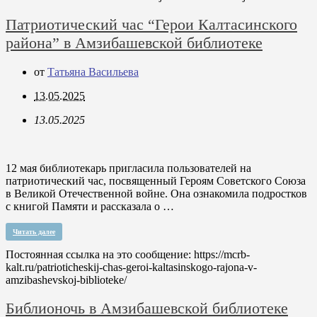
Патриотический час “Герои Калтасинского
района” в Амзибашевской библиотеке
от
Татьяна Васильева
13.05.2025
13.05.2025
12 мая библиотекарь пригласила пользователей на
патриотический час, посвященный Героям Советского Союза
в Великой Отечественной войне. Она ознакомила подростков
с книгой Памяти и рассказала о …
Читать далее
Постоянная ссылка на это сообщение:
https://mcrb-
kalt.ru/patrioticheskij-chas-geroi-kaltasinskogo-rajona-v-
amzibashevskoj-biblioteke/
Библионочь в Амзибашевской библиотеке