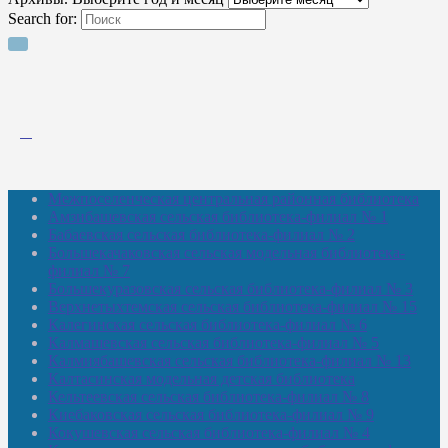
Search for:
Межпоселенческая центральная районная библиотека
Амзибашевская сельская библиотека-филиал № 1
Бабаевская сельская библиотека-филиал № 2
Большекачаковская сельская модельная библиотека-
филиал № 7
Большекуразовская сельская библиотека-филиал № 3
Верхнетыхтемская сельская библиотека-филиал № 15
Калегинская сельская библиотека-филиал № 6
Калмашевская сельская библиотека-филиал № 5
Калмиябашевская сельская библиотека-филиал № 13
Калтасинская модельная детская библиотека
Кельтеевская сельская библиотека-филиал № 8
Киебаковская сельская библиотека-филиал № 9
Кокушевская сельская библиотека-филиал № 4