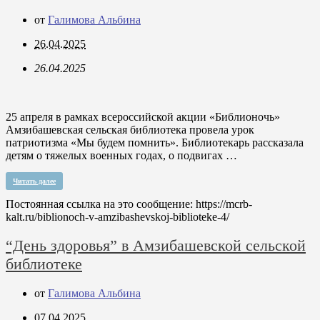
от
Галимова Альбина
26.04.2025
26.04.2025
25 апреля в рамках всероссийской акции «Библионочь»
Амзибашевская сельская библиотека провела урок
патриотизма «Мы будем помнить». Библиотекарь рассказала
детям о тяжелых военных годах, о подвигах …
Читать далее
Постоянная ссылка на это сообщение:
https://mcrb-
kalt.ru/biblionoch-v-amzibashevskoj-biblioteke-4/
“День здоровья” в Амзибашевской сельской
библиотеке
от
Галимова Альбина
07.04.2025