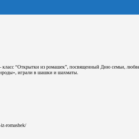
– класс “Открытки из ромашек”, посвященный Дню семьи, любви 
рироды», играли в шашки и шахматы.
i-iz-romashek/