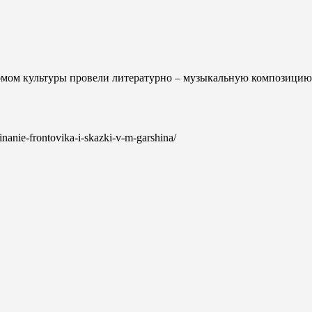
 домом культуры провели литературно – музыкальную композици
inanie-frontovika-i-skazki-v-m-garshina/