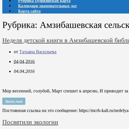
Рубрика Пушкинская карта
Календари знаменательных дат
Карта сайта
Рубрика:
Амзибашевская сельск
Неделя детской книги в Амзибашевской библ
от
Татьяна Васильева
04.04.2016
04.04.2016
Мир весенний, голубой, Март спешит к апрелю, И приводит з
Читать далее
Постоянная ссылка на это сообщение:
https://mcrb-kalt.ru/nedely
Посвятили экологии