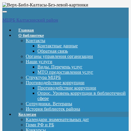
Вкл/
выкл
МЦРБ Калтасинский район
навигации
Главная
О библиотеке
Контакты
Контактные данные
Обратная связь
Органы управления организации
Наши услуги
Виды. Перечень услуг
МТО предоставления услуг
Структура МЦРБ
Противодействие коррупции
Противодействие коррупции
Опрос. Уровень коррупции в библиотечной
сфере
Сотрудники. Ветераны
История библиотек района
Коллегам
Календари знаменательных дат
Гимн РФ и РБ
Конкурсы