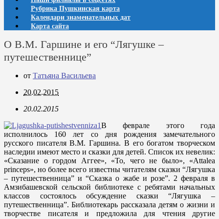
Рубрика Пушкинская карта
Календари знаменательных дат
Карта сайта
О В.М. Гаршине и его “Лягушке –
путешественнице”
от
Татьяна Васильева
20.02.2015
20.02.2015
В феврале этого года
исполнилось 160 лет со дня рождения замечательного
русского писателя В.М. Гаршина. В его богатом творческом
наследии имеют место и сказки для детей. Список их невелик:
«Сказание о гордом Аггее», «То, чего не было», «Attalea
princeps», но более всего известны читателям сказки “Лягушка
– путешественница” и “Сказка о жабе и розе”. 2 февраля в
Амзибашевской сельской библиотеке с ребятами начальных
классов состоялось обсуждение сказки “Лягушка –
путешественница”. Библиотекарь рассказала детям о жизни и
творчестве писателя и предложила для чтения другие