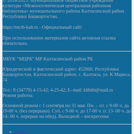
© 2014-2025. Муниципальное бюджетное учреждение
культуры «Межпоселенческая центральная районная
библиотека» муниципального района Калтасинский район
Республики Башкортостан.
https://mcrb-kalt.ru - Официальный сайт
При использовании материалов сайта активная ссылка
обязательна.
МБУК “МЦРБ” МР Калтасинский район РБ
Юридический и фактический адрес: 452860, Республика
Башкортостан, Калтасинский район, с. Калтасы, ул. К.Маркса,
74
Тел.: 8 (34779) 4-15-42; 4-25-42; E–mail: kltbibl@mail.ru
Режим работы:
Основной режим с 1 сентября по 31 мая. Пн. – пт. с 9-00 ч. до
19-00 ч. (без перерыва). Суб. с 9-00 ч. до 17-00 ч. (с 13- 00 ч. до
14- 00 ч. перерыв на обед). Выходной – воскресенье
Домой