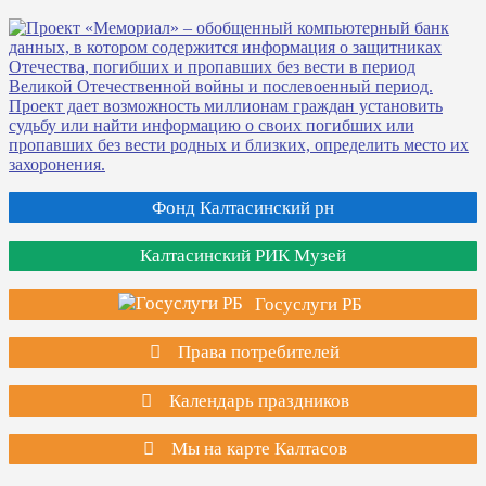
Фонд Калтасинский рн
Калтасинский РИК Музей
Госуслуги РБ
Права потребителей
Календарь праздников
Мы на карте Калтасов