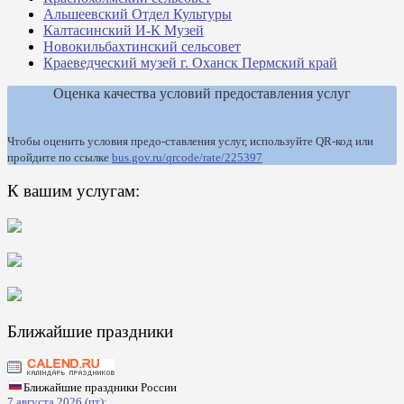
Альшеевский Отдел Культуры
Калтасинский И-К Музей
Новокильбахтинский сельсовет
Краеведческий музей г. Оханск Пермский край
Оценка качества условий предоставления услуг
Чтобы оценить условия предо-ставления услуг, используйте QR-код или
пройдите по ссылке
bus.gov.ru/qrcode/rate/225397
К вашим услугам:
Ближайшие праздники
Ближайшие праздники России
7 августа 2026 (пт):