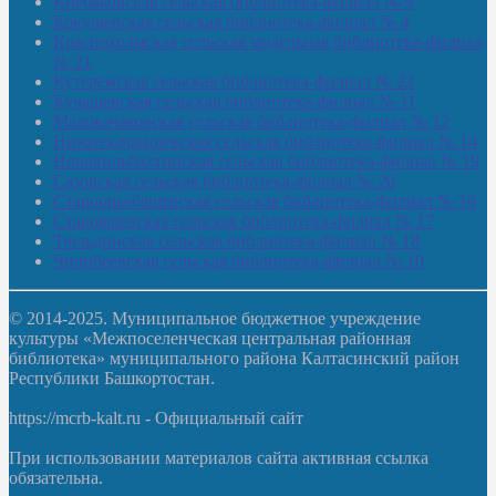
Киебаковская сельская библиотека-филиал № 9
Кокушевская сельская библиотека-филиал № 4
Краснохолмская сельская модельная библиотека-филиал
№ 21
Кутеремская сельская библиотека-филиал № 22
Кучашевская сельская библиотека-филиал № 11
Малокачаковская сельская библиотека-филиал № 12
Нижнекачмашевская сельская библиотека-филиал № 14
Новокильбахтинская сельская библиотека-филиал № 19
Сазовская сельская библиотека-филиал № 20
Староорьебашевская сельская библиотека-филиал № 16
Старояшевская сельская библиотека-филиал № 17
Тюльдинская сельская библиотека-филиал № 18
Чилибеевская сельская библиотека-филиал № 10
© 2014-2025. Муниципальное бюджетное учреждение
культуры «Межпоселенческая центральная районная
библиотека» муниципального района Калтасинский район
Республики Башкортостан.
https://mcrb-kalt.ru - Официальный сайт
При использовании материалов сайта активная ссылка
обязательна.