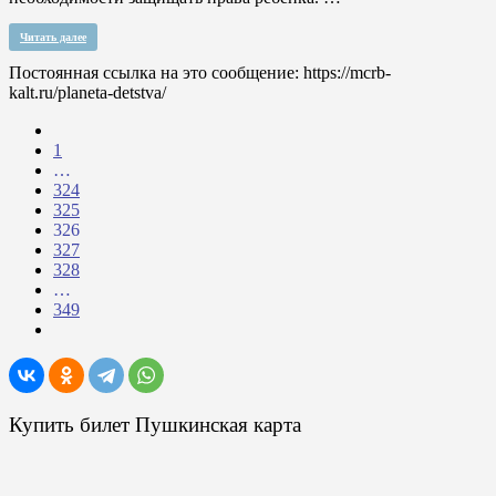
Читать далее
Постоянная ссылка на это сообщение:
https://mcrb-
kalt.ru/planeta-detstva/
1
…
324
325
326
327
328
…
349
Купить билет Пушкинская карта