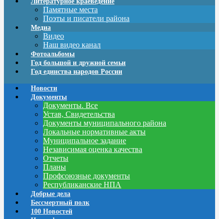
Литературное краеведение
Памятные места
Поэты и писатели района
Медиа
Видео
Наш видео канал
Фотоальбомы
Год большой и дружной семьи
Год единства народов России
Новости
Документы
Документы. Все
Устав, Свидетельства
Документы муниципального района
Локальные нормативные акты
Муниципальное задание
Независимая оценка качества
Отчеты
Планы
Профсоюзные документы
Республиканские НПА
Добрые дела
Бессмертный полк
100 Новостей