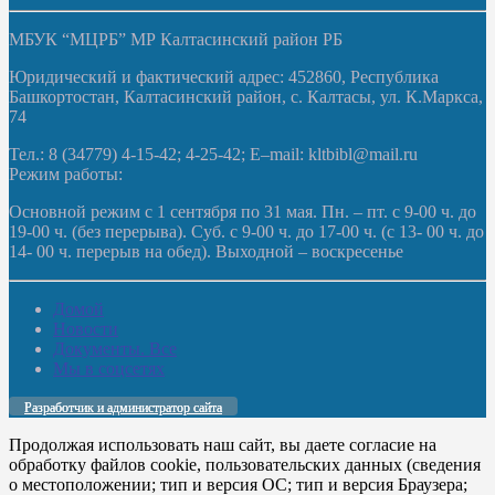
МБУК “МЦРБ” МР Калтасинский район РБ
Юридический и фактический адрес: 452860, Республика
Башкортостан, Калтасинский район, с. Калтасы, ул. К.Маркса,
74
Тел.: 8 (34779) 4-15-42; 4-25-42; E–mail: kltbibl@mail.ru
Режим работы:
Основной режим с 1 сентября по 31 мая. Пн. – пт. с 9-00 ч. до
19-00 ч. (без перерыва). Суб. с 9-00 ч. до 17-00 ч. (с 13- 00 ч. до
14- 00 ч. перерыв на обед). Выходной – воскресенье
Домой
Новости
Документы. Все
Мы в соцсетях
Разработчик и администратор сайта
Продолжая использовать наш сайт, вы даете согласие на
обработку файлов cookie, пользовательских данных (сведения
о местоположении; тип и версия ОС; тип и версия Браузера;