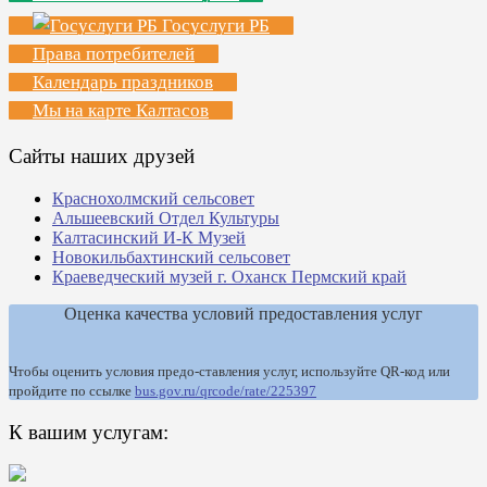
Госуслуги РБ
Права потребителей
Календарь праздников
Мы на карте Калтасов
Сайты наших друзей
Краснохолмский сельсовет
Альшеевский Отдел Культуры
Калтасинский И-К Музей
Новокильбахтинский сельсовет
Краеведческий музей г. Оханск Пермский край
Оценка качества условий предоставления услуг
Чтобы оценить условия предо-ставления услуг, используйте QR-код или
пройдите по ссылке
bus.gov.ru/qrcode/rate/225397
К вашим услугам: