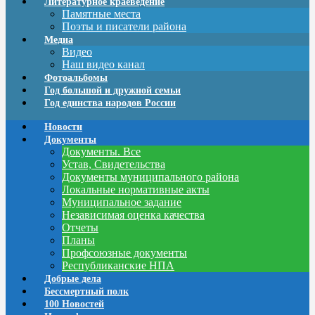
Литературное краеведение
Памятные места
Поэты и писатели района
Медиа
Видео
Наш видео канал
Фотоальбомы
Год большой и дружной семьи
Год единства народов России
Новости
Документы
Документы. Все
Устав, Свидетельства
Документы муниципального района
Локальные нормативные акты
Муниципальное задание
Независимая оценка качества
Отчеты
Планы
Профсоюзные документы
Республиканские НПА
Добрые дела
Бессмертный полк
100 Новостей