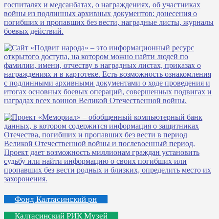
Фонд Калтасинский рн
Калтасинский РИК Музей