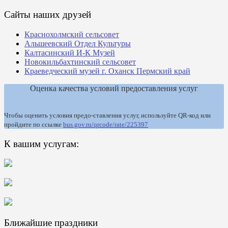
Сайты наших друзей
Краснохолмский сельсовет
Альшеевский Отдел Культуры
Калтасинский И-К Музей
Новокильбахтинский сельсовет
Краеведческий музей г. Оханск Пермский край
Оценка качества условий предоставления услуг
Чтобы оценить условия предо-ставления услуг, используйте QR-код или
пройдите по ссылке
bus.gov.ru/qrcode/rate/225397
К вашим услугам:
Ближайшие праздники