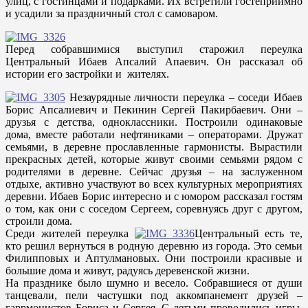
улиц, с гостинцами и подарками. Их встретили гостеприимно
и усадили за праздничный стол с самоваром.
Перед собравшимися выступил старожил переулка
Центральный Ибаев Апсалий Апаевич. Он рассказал об
истории его застройки и жителях.
Незаурядные личности переулка – соседи Ибаев
Борис Апсалиевич и Пекинин Сергей Пакирбаевич. Они –
друзья с детства, одноклассники. Построили одинаковые
дома, вместе работали нефтяниками – операторами. Дружат
семьями, в деревне прославленные гармонисты. Вырастили
прекрасных детей, которые живут своими семьями рядом с
родителями в деревне. Сейчас друзья – на заслуженном
отдыхе, активно участвуют во всех культурных мероприятиях
деревни. Ибаев Борис интересно и с юмором рассказал гостям
о том, как они с соседом Сергеем, соревнуясь друг с другом,
строили дома.
Среди жителей переулка
Центральный есть те,
кто решил вернуться в родную деревню из города. Это семьи
Филипповых и Аптулмановых. Они построили красивые и
большие дома и живут, радуясь деревенской жизни.
На празднике было шумно и весело. Собравшиеся от души
танцевали, пели частушки под аккомпанемент друзей –
гаррмонистов Бориса и Сергея. С детьми проводились игры,