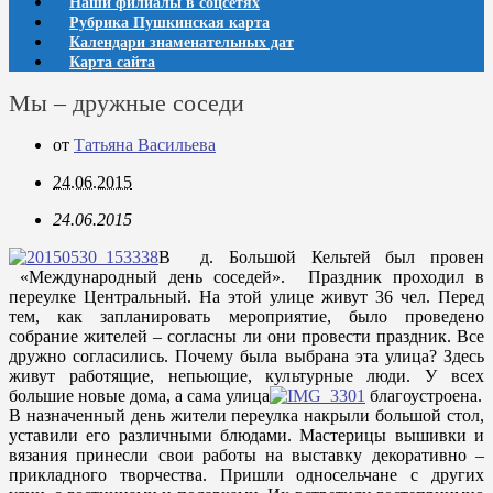
Наши филиалы в соцсетях
Рубрика Пушкинская карта
Календари знаменательных дат
Карта сайта
Мы – дружные соседи
от
Татьяна Васильева
24.06.2015
24.06.2015
В д. Большой Кельтей был провен
«Международный день соседей». Праздник проходил в
переулке Центральный. На этой улице живут 36 чел. Перед
тем, как запланировать мероприятие, было проведено
собрание жителей – согласны ли они провести праздник. Все
дружно согласились. Почему была выбрана эта улица? Здесь
живут работящие, непьющие, культурные люди. У всех
большие новые дома, а сама улица
благоустроена.
В назначенный день жители переулка накрыли большой стол,
уставили его различными блюдами. Мастерицы вышивки и
вязания принесли свои работы на выставку декоративно –
прикладного творчества. Пришли односельчане с других