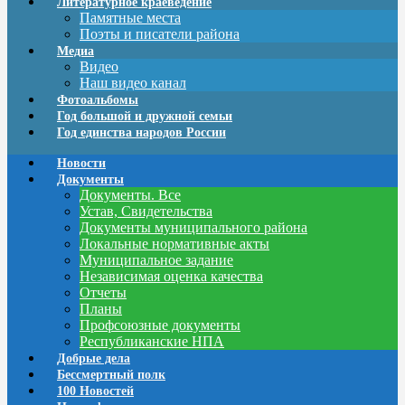
Литературное краеведение
Памятные места
Поэты и писатели района
Медиа
Видео
Наш видео канал
Фотоальбомы
Год большой и дружной семьи
Год единства народов России
Новости
Документы
Документы. Все
Устав, Свидетельства
Документы муниципального района
Локальные нормативные акты
Муниципальное задание
Независимая оценка качества
Отчеты
Планы
Профсоюзные документы
Республиканские НПА
Добрые дела
Бессмертный полк
100 Новостей