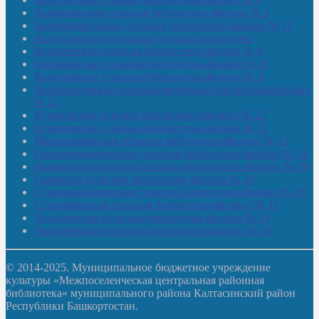
Калмашевская сельская библиотека-филиал № 5
Калмиябашевская сельская библиотека-филиал № 13
Калтасинская модельная детская библиотека
Кельтеевская сельская библиотека-филиал № 8
Киебаковская сельская библиотека-филиал № 9
Кокушевская сельская библиотека-филиал № 4
Краснохолмская сельская модельная библиотека-филиал
№ 21
Кутеремская сельская библиотека-филиал № 22
Кучашевская сельская библиотека-филиал № 11
Малокачаковская сельская библиотека-филиал № 12
Нижнекачмашевская сельская библиотека-филиал № 14
Новокильбахтинская сельская библиотека-филиал № 19
Сазовская сельская библиотека-филиал № 20
Староорьебашевская сельская библиотека-филиал № 16
Старояшевская сельская библиотека-филиал № 17
Тюльдинская сельская библиотека-филиал № 18
Чилибеевская сельская библиотека-филиал № 10
© 2014-2025. Муниципальное бюджетное учреждение
культуры «Межпоселенческая центральная районная
библиотека» муниципального района Калтасинский район
Республики Башкортостан.