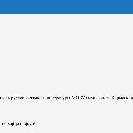
читель русского языка и литературы МОБУ гимназии с. Кармаск
lnyj-sajt-pedagoga/