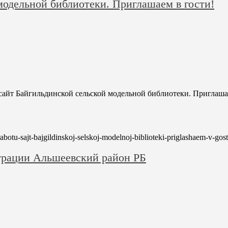
модельной библиотеки. Приглашаем в гости!
 сайт Байгильдинской сельской модельной библиотеки. Приглашае
rabotu-sajt-bajgildinskoj-selskoj-modelnoj-biblioteki-priglashaem-v-gost
трации Альшеевский район РБ