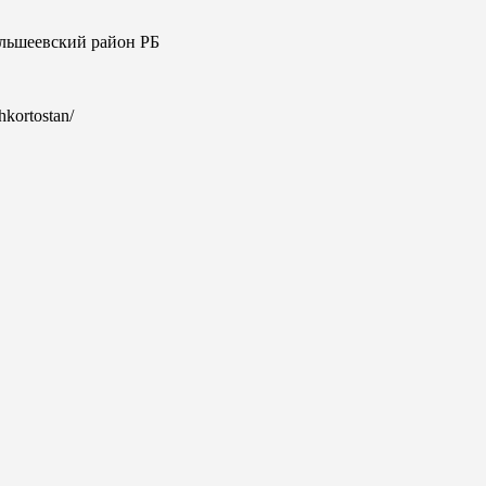
Альшеевский район РБ
shkortostan/