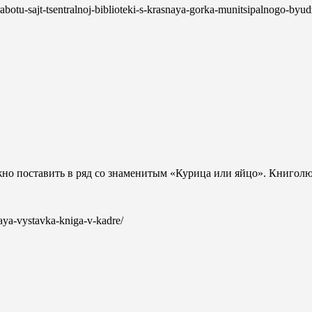
l-rabotu-sajt-tsentralnoj-biblioteki-s-krasnaya-gorka-munitsipalnogo-
но поставить в ряд со знаменитым «Курица или яйцо». Книголю
lnaya-vystavka-kniga-v-kadre/