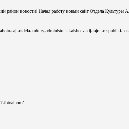
ий район новости! Начал работу новый сайт Отдела Культуры 
rabotu-sajt-otdela-kultury-administratsii-alsheevskij-rajon-respubliki-ba
…
017-fotoalbom/