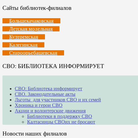
Сайты библиотек-филиалов
Большекачаковская
Детская модельная
Кутеремская
Калегинская
Староорьебашевская
СВО: БИБЛИОТЕКА ИНФОРМИРУЕТ
СВО: Библиотека информирует
СВО. Законодательные акты
Льготы для участников СВО и их семей
Хроника и герои СВО
Акции и волонтерские движения
Библиотеки в поддержку СВО
Калтасинцы СВОих не бросают
Новости наших филиалов