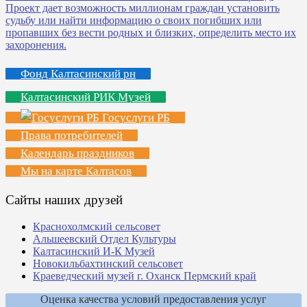
Фонд Калтасинский рн
Калтасинский РИК Музей
Госуслуги РБ
Права потребителей
Календарь праздников
Мы на карте Калтасов
Сайты наших друзей
Краснохолмский сельсовет
Альшеевский Отдел Культуры
Калтасинский И-К Музей
Новокильбахтинский сельсовет
Краеведческий музей г. Оханск Пермский край
Оценка качества условий предоставления услуг