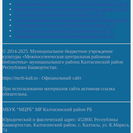
Нижнекачмашевская сельская библиотека-филиал № 14
Новокильбахтинская сельская библиотека-филиал № 19
Сазовская сельская библиотека-филиал № 20
Староорьебашевская сельская библиотека-филиал № 16
Старояшевская сельская библиотека-филиал № 17
Тюльдинская сельская библиотека-филиал № 18
Чилибеевская сельская библиотека-филиал № 10
© 2014-2025. Муниципальное бюджетное учреждение
культуры «Межпоселенческая центральная районная
библиотека» муниципального района Калтасинский район
Республики Башкортостан.
https://mcrb-kalt.ru - Официальный сайт
При использовании материалов сайта активная ссылка
обязательна.
МБУК “МЦРБ” МР Калтасинский район РБ
Юридический и фактический адрес: 452860, Республика
Башкортостан, Калтасинский район, с. Калтасы, ул. К.Маркса,
74