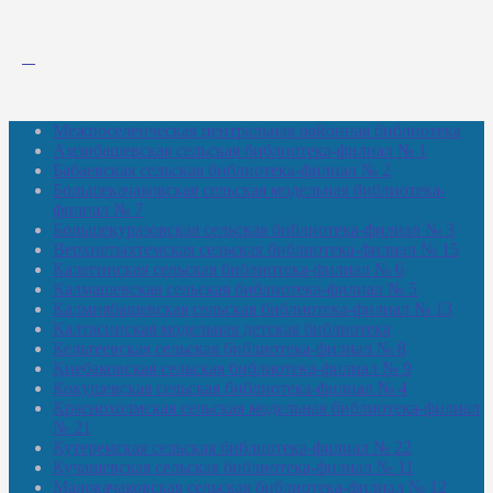
Межпоселенческая центральная районная библиотека
Амзибашевская сельская библиотека-филиал № 1
Бабаевская сельская библиотека-филиал № 2
Большекачаковская сельская модельная библиотека-
филиал № 7
Большекуразовская сельская библиотека-филиал № 3
Верхнетыхтемская сельская библиотека-филиал № 15
Калегинская сельская библиотека-филиал № 6
Калмашевская сельская библиотека-филиал № 5
Калмиябашевская сельская библиотека-филиал № 13
Калтасинская модельная детская библиотека
Кельтеевская сельская библиотека-филиал № 8
Киебаковская сельская библиотека-филиал № 9
Кокушевская сельская библиотека-филиал № 4
Краснохолмская сельская модельная библиотека-филиал
№ 21
Кутеремская сельская библиотека-филиал № 22
Кучашевская сельская библиотека-филиал № 11
Малокачаковская сельская библиотека-филиал № 12