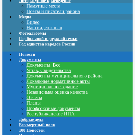
Литературное краеведение
Памятные места
Поэты и писатели района
Медиа
Видео
Наш видео канал
Фотоальбомы
Год большой и дружной семьи
Год единства народов России
Новости
Документы
Документы. Все
Устав, Свидетельства
Документы муниципального района
Локальные нормативные акты
Муниципальное задание
Независимая оценка качества
Отчеты
Планы
Профсоюзные документы
Республиканские НПА
Добрые дела
Бессмертный полк
100 Новостей