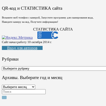
QR-код и СТАТИСТИКА сайта
Возьмите моб телефон с камерой, Запустите программу для сканирования кода,
Наведите камеру на код, Получите информацию!
СТАТИСТИКА САЙТА
Сайт начал работу 10 октября 2014 г.
Вход для авторов
Рубрики
Рубрики
Архивы. Выберите год и месяц
Архивы.
Выберите
Search
год
for:
и
месяц