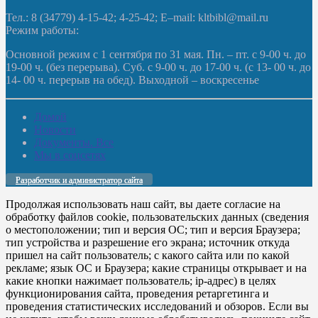
Тел.: 8 (34779) 4-15-42; 4-25-42; E–mail: kltbibl@mail.ru
Режим работы:
Основной режим с 1 сентября по 31 мая. Пн. – пт. с 9-00 ч. до
19-00 ч. (без перерыва). Суб. с 9-00 ч. до 17-00 ч. (с 13- 00 ч. до
14- 00 ч. перерыв на обед). Выходной – воскресенье
Домой
Новости
Документы. Все
Мы в соцсетях
Разработчик и администратор сайта
Продолжая использовать наш сайт, вы даете согласие на
обработку файлов cookie, пользовательских данных (сведения
о местоположении; тип и версия ОС; тип и версия Браузера;
тип устройства и разрешение его экрана; источник откуда
пришел на сайт пользователь; с какого сайта или по какой
рекламе; язык ОС и Браузера; какие страницы открывает и на
какие кнопки нажимает пользователь; ip-адрес) в целях
функционирования сайта, проведения ретаргетинга и
проведения статистических исследований и обзоров. Если вы