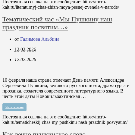
Постоянная ссылка на это сообщение:
https://mcrb-
kalt.ru/literaturnyj-chas-zhizn-moya-pesnej-zvenela-v-narode/
Тематический час «Мы Пушкину наш
праздник посвятим…»
от
Галимова Альбина
12.02.2026
12.02.2026
10 февраля наша страна отмечает День памяти Александра
Сергеевича Пушкина, великого русского поэта, драматурга и
прозаика, создателя современного литературного языка. В
честь этой даты Новокильбахтинская …
Читать далее
Постоянная ссылка на это сообщение:
https://mcrb-
kalt.ru/tematicheskij-chas-my-pushkinu-nash-prazdnik-posvyatim/
Как вечно пушкинское слово