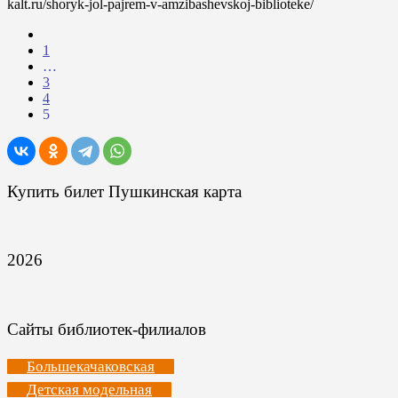
kalt.ru/shoryk-jol-pajrem-v-amzibashevskoj-biblioteke/
1
…
3
4
5
Купить билет Пушкинская карта
2026
Сайты библиотек-филиалов
Большекачаковская
Детская модельная