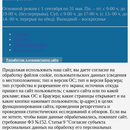
Основной режим с 1 сентября по 31 мая. Пн. – пт. с 9-00 ч. до
19-00 ч. (без перерыва). Суб. с 9-00 ч. до 17-00 ч. (с 13- 00 ч. до
14- 00 ч. перерыв на обед). Выходной – воскресенье
Домой
Новости
Документы. Все
Мы в соцсетях
Разработчик и администратор сайта
Продолжая использовать наш сайт, вы даете согласие на
обработку файлов cookie, пользовательских данных (сведения
о местоположении; тип и версия ОС; тип и версия Браузера;
тип устройства и разрешение его экрана; источник откуда
пришел на сайт пользователь; с какого сайта или по какой
рекламе; язык ОС и Браузера; какие страницы открывает и на
какие кнопки нажимает пользователь; ip-адрес) в целях
функционирования сайта, проведения ретаргетинга и
проведения статистических исследований и обзоров. Если вы
не хотите, чтобы ваши данные обрабатывались, покиньте сайт.
(требование ФЗ №152. Статья 9 "Согласие субъекта
персональных данных на обработку его персональных