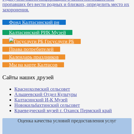
Фонд Калтасинский рн
Калтасинский РИК Музей
Госуслуги РБ
Права потребителей
Календарь праздников
Мы на карте Калтасов
Сайты наших друзей
Краснохолмский сельсовет
Альшеевский Отдел Культуры
Калтасинский И-К Музей
Новокильбахтинский сельсовет
Краеведческий музей г. Оханск Пермский край
Оценка качества условий предоставления услуг