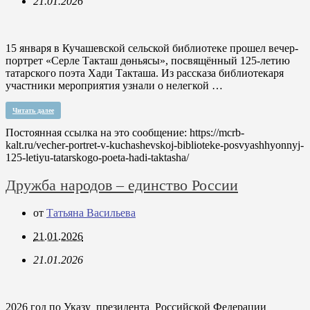
21.01.2026
15 января в Кучашевской сельской библиотеке прошел вечер-
портрет «Серле Такташ дөньясы», посвящённый 125-летию
татарского поэта Хади Такташа. Из рассказа библиотекаря
участники мероприятия узнали о нелегкой …
Читать далее
Постоянная ссылка на это сообщение:
https://mcrb-
kalt.ru/vecher-portret-v-kuchashevskoj-biblioteke-posvyashhyonnyj-
125-letiyu-tatarskogo-poeta-hadi-taktasha/
Дружба народов – единство России
от
Татьяна Васильева
21.01.2026
21.01.2026
2026 год по Указу президента Российской Федерации