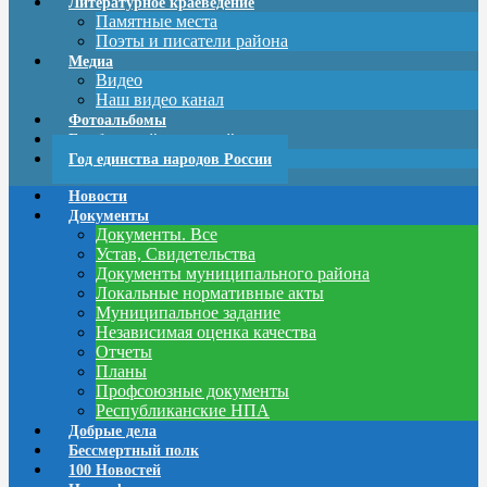
Литературное краеведение
Памятные места
Поэты и писатели района
Медиа
Видео
Наш видео канал
Фотоальбомы
Год большой и дружной семьи
Год единства народов России
Новости
Документы
Документы. Все
Устав, Свидетельства
Документы муниципального района
Локальные нормативные акты
Муниципальное задание
Независимая оценка качества
Отчеты
Планы
Профсоюзные документы
Республиканские НПА
Добрые дела
Бессмертный полк
100 Новостей