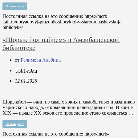
Читать далее
Постоянная ссылка на это сообщение:
https://mcrb-
kalt.ru/obryadovyj-prazdnik-shorykjol-v-staroorebashevskoj-
biblioteke/
«Шорык йол пайрем» в Амзибашевской
библиотеке
от
Галимова Альбина
12.01.2026
12.01.2026
Шорыкйол — один из самых ярких и самобытных праздников
марийского народа, открывающий календарный год. В конце
XIX — начале XX веков его проведение стало связываться …
Читать далее
Постоянная ссылка на это сообщение:
https://mcrb-