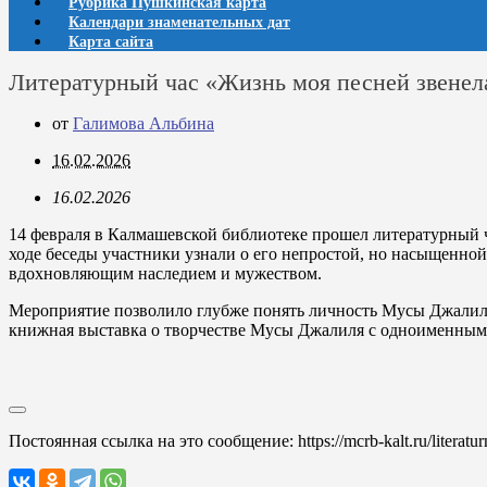
Рубрика Пушкинская карта
Календари знаменательных дат
Карта сайта
Литературный час «Жизнь моя песней звенела
от
Галимова Альбина
16.02.2026
16.02.2026
14 февраля в Калмашевской библиотеке прошел литературный ч
ходе беседы участники узнали о его непростой, но насыщенно
вдохновляющим наследием и мужеством.
Мероприятие позволило глубже понять личность Мусы Джалиля, 
книжная выставка о творчестве Мусы Джалиля с одноименным
Постоянная ссылка на это сообщение:
https://mcrb-kalt.ru/litera