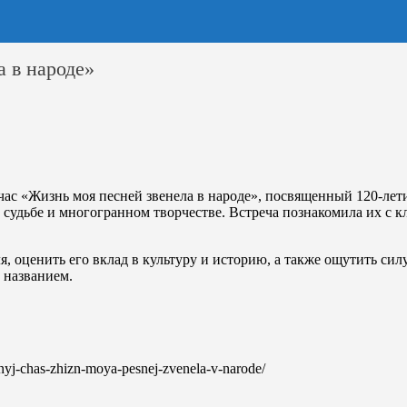
 в народе»
ас «Жизнь моя песней звенела в народе», посвященный 120-лет
й судьбе и многогранном творчестве. Встреча познакомила их с
оценить его вклад в культуру и историю, а также ощутить силу
 названием.
turnyj-chas-zhizn-moya-pesnej-zvenela-v-narode/