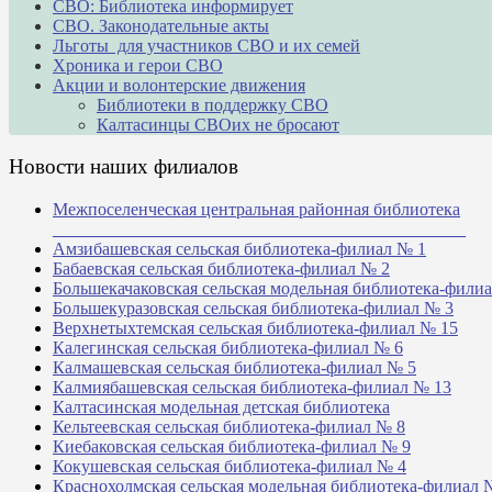
СВО: Библиотека информирует
СВО. Законодательные акты
Льготы для участников СВО и их семей
Хроника и герои СВО
Акции и волонтерские движения
Библиотеки в поддержку СВО
Калтасинцы СВОих не бросают
Новости наших филиалов
Межпоселенческая центральная районная библиотека
_______________________________________________
Амзибашевская сельская библиотека-филиал № 1
Бабаевская сельская библиотека-филиал № 2
Большекачаковская сельская модельная библиотека-фили
Большекуразовская сельская библиотека-филиал № 3
Верхнетыхтемская сельская библиотека-филиал № 15
Калегинская сельская библиотека-филиал № 6
Калмашевская сельская библиотека-филиал № 5
Калмиябашевская сельская библиотека-филиал № 13
Калтасинская модельная детская библиотека
Кельтеевская сельская библиотека-филиал № 8
Киебаковская сельская библиотека-филиал № 9
Кокушевская сельская библиотека-филиал № 4
Краснохолмская сельская модельная библиотека-филиал 