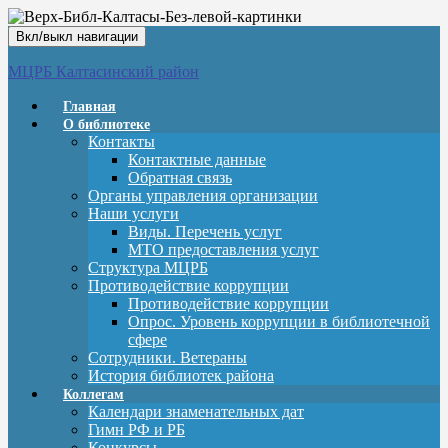
Вкл/выкл навигации
МЦРБ Калтасинский район
Главная
О библиотеке
Контакты
Контактные данные
Обратная связь
Органы управления организации
Наши услуги
Виды. Перечень услуг
МТО предоставления услуг
Структура МЦРБ
Противодействие коррупции
Противодействие коррупции
Опрос. Уровень коррупции в библиотечной
сфере
Сотрудники. Ветераны
История библиотек района
Коллегам
Календари знаменательных дат
Гимн РФ и РБ
Конкурсы