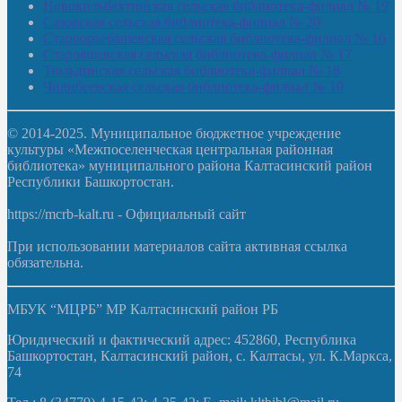
Новокильбахтинская сельская библиотека-филиал № 19
Сазовская сельская библиотека-филиал № 20
Староорьебашевская сельская библиотека-филиал № 16
Старояшевская сельская библиотека-филиал № 17
Тюльдинская сельская библиотека-филиал № 18
Чилибеевская сельская библиотека-филиал № 10
© 2014-2025. Муниципальное бюджетное учреждение
культуры «Межпоселенческая центральная районная
библиотека» муниципального района Калтасинский район
Республики Башкортостан.
https://mcrb-kalt.ru - Официальный сайт
При использовании материалов сайта активная ссылка
обязательна.
МБУК “МЦРБ” МР Калтасинский район РБ
Юридический и фактический адрес: 452860, Республика
Башкортостан, Калтасинский район, с. Калтасы, ул. К.Маркса,
74