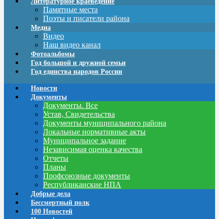
Литературное краеведение
Памятные места
Поэты и писатели района
Медиа
Видео
Наш видео канал
Фотоальбомы
Год большой и дружной семьи
Год единства народов России
Новости
Документы
Документы. Все
Устав, Свидетельства
Документы муниципального района
Локальные нормативные акты
Муниципальное задание
Независимая оценка качества
Отчеты
Планы
Профсоюзные документы
Республиканские НПА
Добрые дела
Бессмертный полк
100 Новостей