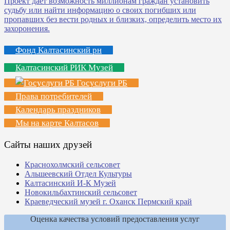
Фонд Калтасинский рн
Калтасинский РИК Музей
Госуслуги РБ
Права потребителей
Календарь праздников
Мы на карте Калтасов
Сайты наших друзей
Краснохолмский сельсовет
Альшеевский Отдел Культуры
Калтасинский И-К Музей
Новокильбахтинский сельсовет
Краеведческий музей г. Оханск Пермский край
Оценка качества условий предоставления услуг