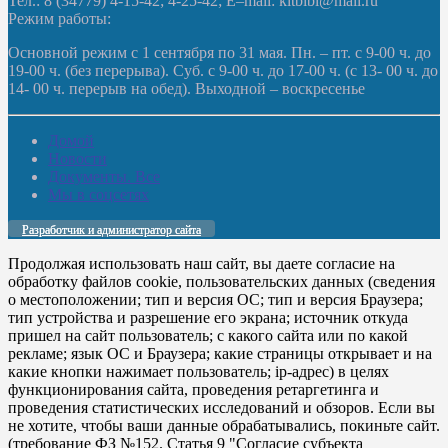
Тел.: 8 (34779) 4-15-42; 4-25-42; E–mail: kltbibl@mail.ru
Режим работы:
Основной режим с 1 сентября по 31 мая. Пн. – пт. с 9-00 ч. до
19-00 ч. (без перерыва). Суб. с 9-00 ч. до 17-00 ч. (с 13- 00 ч. до
14- 00 ч. перерыв на обед). Выходной – воскресенье
Домой
Новости
Документы. Все
Мы в соцсетях
Разработчик и администратор сайта
Продолжая использовать наш сайт, вы даете согласие на
обработку файлов cookie, пользовательских данных (сведения
о местоположении; тип и версия ОС; тип и версия Браузера;
тип устройства и разрешение его экрана; источник откуда
пришел на сайт пользователь; с какого сайта или по какой
рекламе; язык ОС и Браузера; какие страницы открывает и на
какие кнопки нажимает пользователь; ip-адрес) в целях
функционирования сайта, проведения ретаргетинга и
проведения статистических исследований и обзоров. Если вы
не хотите, чтобы ваши данные обрабатывались, покиньте сайт.
(требование ФЗ №152. Статья 9 "Согласие субъекта