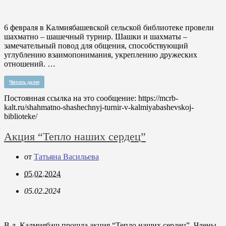
6 февраля в Калмиябашевской сельской библиотеке провели
шахматно – шашечный турнир. Шашки и шахматы –
замечательный повод для общения, способствующий
углублению взаимопонимания, укреплению дружеских
отношений. …
Читать далее
Постоянная ссылка на это сообщение:
https://mcrb-
kalt.ru/shahmatno-shashechnyj-turnir-v-kalmiyabashevskoj-
biblioteke/
Акция “Тепло наших сердец”
от
Татьяна Васильева
05.02.2024
05.02.2024
В д. Калмиябаш прошла акция “Тепло наших сердец”. Члены