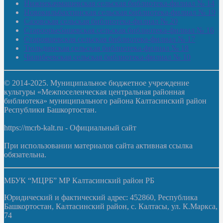
Нижнекачмашевская сельская библиотека-филиал № 14
Новокильбахтинская сельская библиотека-филиал № 19
Сазовская сельская библиотека-филиал № 20
Староорьебашевская сельская библиотека-филиал № 16
Старояшевская сельская библиотека-филиал № 17
Тюльдинская сельская библиотека-филиал № 18
Чилибеевская сельская библиотека-филиал № 10
© 2014-2025. Муниципальное бюджетное учреждение
культуры «Межпоселенческая центральная районная
библиотека» муниципального района Калтасинский район
Республики Башкортостан.
https://mcrb-kalt.ru - Официальный сайт
При использовании материалов сайта активная ссылка
обязательна.
МБУК “МЦРБ” МР Калтасинский район РБ
Юридический и фактический адрес: 452860, Республика
Башкортостан, Калтасинский район, с. Калтасы, ул. К.Маркса,
74