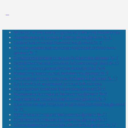
Межпоселенческая центральная районная библиотека
Амзибашевская сельская библиотека-филиал № 1
Бабаевская сельская библиотека-филиал № 2
Большекачаковская сельская модельная библиотека-
филиал № 7
Большекуразовская сельская библиотека-филиал № 3
Верхнетыхтемская сельская библиотека-филиал № 15
Калегинская сельская библиотека-филиал № 6
Калмашевская сельская библиотека-филиал № 5
Калмиябашевская сельская библиотека-филиал № 13
Калтасинская модельная детская библиотека
Кельтеевская сельская библиотека-филиал № 8
Киебаковская сельская библиотека-филиал № 9
Кокушевская сельская библиотека-филиал № 4
Краснохолмская сельская модельная библиотека-филиал
№ 21
Кутеремская сельская библиотека-филиал № 22
Кучашевская сельская библиотека-филиал № 11
Малокачаковская сельская библиотека-филиал № 12