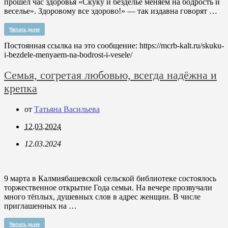
прошел час здоровья «Скуку и безделье меняем на бодрость и
веселье». Здоровому все здорово!» — так издавна говорят …
Читать далее
Постоянная ссылка на это сообщение:
https://mcrb-kalt.ru/skuku-
i-bezdele-menyaem-na-bodrost-i-vesele/
Семья, согретая любовью, всегда надёжна и
крепка
от
Татьяна Васильева
12.03.2024
12.03.2024
9 марта в Калмиябашевской сельской библиотеке состоялось
торжественное открытие Года семьи. На вечере прозвучали
много тёплых, душевных слов в адрес женщин. В числе
приглашенных на …
Читать далее