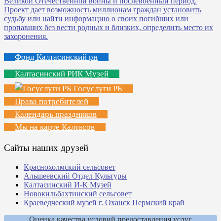
Фонд Калтасинский рн
Калтасинский РИК Музей
Госуслуги РБ
Права потребителей
Календарь праздников
Мы на карте Калтасов
Сайты наших друзей
Краснохолмский сельсовет
Альшеевский Отдел Культуры
Калтасинский И-К Музей
Новокильбахтинский сельсовет
Краеведческий музей г. Оханск Пермский край
Оценка качества условий предоставления услуг