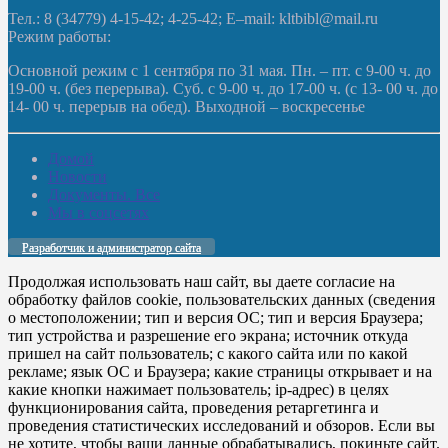
Тел.: 8 (34779) 4-15-42; 4-25-42; E–mail: kltbibl@mail.ru
Режим работы:
Основной режим с 1 сентября по 31 мая. Пн. – пт. с 9-00 ч. до
19-00 ч. (без перерыва). Суб. с 9-00 ч. до 17-00 ч. (с 13- 00 ч. до
14- 00 ч. перерыв на обед). Выходной – воскресенье
Домой
Новости
Документы. Все
Мы в соцсетях
Разработчик и администратор сайта
Продолжая использовать наш сайт, вы даете согласие на
обработку файлов cookie, пользовательских данных (сведения
о местоположении; тип и версия ОС; тип и версия Браузера;
тип устройства и разрешение его экрана; источник откуда
пришел на сайт пользователь; с какого сайта или по какой
рекламе; язык ОС и Браузера; какие страницы открывает и на
какие кнопки нажимает пользователь; ip-адрес) в целях
функционирования сайта, проведения ретаргетинга и
проведения статистических исследований и обзоров. Если вы
не хотите, чтобы ваши данные обрабатывались, покиньте сайт.