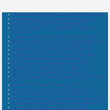
Межпоселенческая центральная районная библиотека
Амзибашевская сельская библиотека-филиал № 1
Бабаевская сельская библиотека-филиал № 2
Большекачаковская сельская модельная библиотека-
филиал № 7
Большекуразовская сельская библиотека-филиал № 3
Верхнетыхтемская сельская библиотека-филиал № 15
Калегинская сельская библиотека-филиал № 6
Калмашевская сельская библиотека-филиал № 5
Калмиябашевская сельская библиотека-филиал № 13
Калтасинская модельная детская библиотека
Кельтеевская сельская библиотека-филиал № 8
Киебаковская сельская библиотека-филиал № 9
Кокушевская сельская библиотека-филиал № 4
Краснохолмская сельская модельная библиотека-филиал
№ 21
Кутеремская сельская библиотека-филиал № 22
Кучашевская сельская библиотека-филиал № 11
Малокачаковская сельская библиотека-филиал № 12
Нижнекачмашевская сельская библиотека-филиал № 14
Новокильбахтинская сельская библиотека-филиал № 19
Сазовская сельская библиотека-филиал № 20