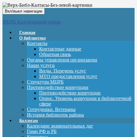
Вкл/выкл навигации
МЦРБ Калтасинский район
Главная
О библиотеке
Контакты
Контактные данные
Обратная связь
Органы управления организации
Наши услуги
Виды. Перечень услуг
МТО предоставления услуг
Структура МЦРБ
Противодействие коррупции
Противодействие коррупции
Опрос. Уровень коррупции в библиотечной
сфере
Сотрудники. Ветераны
История библиотек района
Коллегам
Календари знаменательных дат
Гимн РФ и РБ
Конкурсы