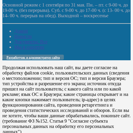
Основной режим с 1 сентября по 31 мая. Пн. – пт. с 9-00 ч. до
19-00 ч. (без перерыва). Суб. с 9-00 ч. до 17-00 ч. (с 13- 00 ч. до
14- 00 ч. перерыв на обед). Выходной – воскресенье
Домой
Новости
Документы. Все
Мы в соцсетях
Разработчик и администратор сайта
Продолжая использовать наш сайт, вы даете согласие на
обработку файлов cookie, пользовательских данных (сведения
о местоположении; тип и версия ОС; тип и версия Браузера;
тип устройства и разрешение его экрана; источник откуда
пришел на сайт пользователь; с какого сайта или по какой
рекламе; язык ОС и Браузера; какие страницы открывает и на
какие кнопки нажимает пользователь; ip-адрес) в целях
функционирования сайта, проведения ретаргетинга и
проведения статистических исследований и обзоров. Если вы
не хотите, чтобы ваши данные обрабатывались, покиньте сайт.
(требование ФЗ №152. Статья 9 "Согласие субъекта
персональных данных на обработку его персональных
данных")