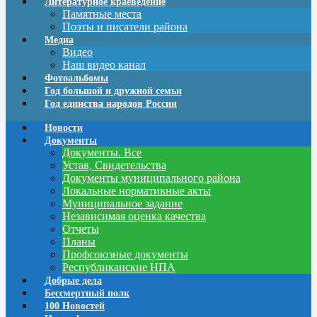
Литературное краеведение
Памятные места
Поэты и писатели района
Медиа
Видео
Наш видео канал
Фотоальбомы
Год большой и дружной семьи
Год единства народов России
Новости
Документы
Документы. Все
Устав, Свидетельства
Документы муниципального района
Локальные нормативные акты
Муниципальное задание
Независимая оценка качества
Отчеты
Планы
Профсоюзные документы
Республиканские НПА
Добрые дела
Бессмертный полк
100 Новостей