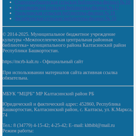
Староорьебашевская сельская библиотека-филиал № 16
Старояшевская сельская библиотека-филиал № 17
Тюльдинская сельская библиотека-филиал № 18
Чилибеевская сельская библиотека-филиал № 10
© 2014-2025. Муниципальное бюджетное учреждение
культуры «Межпоселенческая центральная районная
библиотека» муниципального района Калтасинский район
Республики Башкортостан.
https://mcrb-kalt.ru - Официальный сайт
При использовании материалов сайта активная ссылка
обязательна.
МБУК “МЦРБ” МР Калтасинский район РБ
Юридический и фактический адрес: 452860, Республика
Башкортостан, Калтасинский район, с. Калтасы, ул. К.Маркса,
74
Тел.: 8 (34779) 4-15-42; 4-25-42; E–mail: kltbibl@mail.ru
Режим работы: