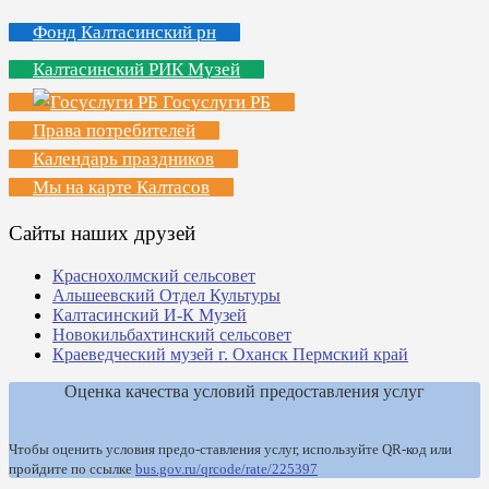
Фонд Калтасинский рн
Калтасинский РИК Музей
Госуслуги РБ
Права потребителей
Календарь праздников
Мы на карте Калтасов
Сайты наших друзей
Краснохолмский сельсовет
Альшеевский Отдел Культуры
Калтасинский И-К Музей
Новокильбахтинский сельсовет
Краеведческий музей г. Оханск Пермский край
Оценка качества условий предоставления услуг
Чтобы оценить условия предо-ставления услуг, используйте QR-код или
пройдите по ссылке
bus.gov.ru/qrcode/rate/225397