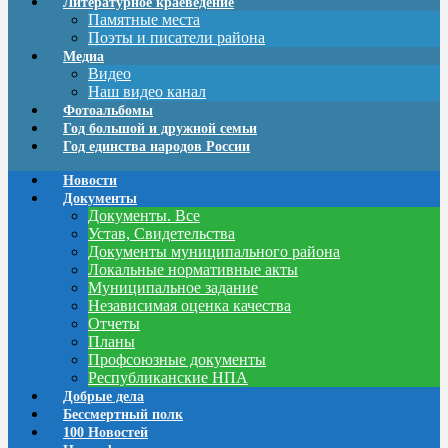
Литературное краеведение
Памятные места
Поэты и писатели района
Медиа
Видео
Наш видео канал
Фотоальбомы
Год большой и дружной семьи
Год единства народов России
Новости
Документы
Документы. Все
Устав, Свидетельства
Документы муниципального района
Локальные нормативные акты
Муниципальное задание
Независимая оценка качества
Отчеты
Планы
Профсоюзные документы
Республиканские НПА
Добрые дела
Бессмертный полк
100 Новостей