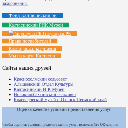
Фонд Калтасинский рн
Калтасинский РИК Музей
Госуслуги РБ
Права потребителей
Календарь праздников
Мы на карте Калтасов
Сайты наших друзей
Краснохолмский сельсовет
Альшеевский Отдел Культуры
Калтасинский И-К Музей
Новокильбахтинский сельсовет
Краеведческий музей г. Оханск Пермский край
Оценка качества условий предоставления услуг
Чтобы оценить условия предо-ставления услуг, используйте QR-код или