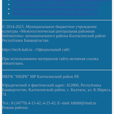
Старояшевская сельская библиотека-филиал № 17
Тюльдинская сельская библиотека-филиал № 18
Чилибеевская сельская библиотека-филиал № 10
© 2014-2025. Муниципальное бюджетное учреждение
культуры «Межпоселенческая центральная районная
библиотека» муниципального района Калтасинский район
Республики Башкортостан.
https://mcrb-kalt.ru - Официальный сайт
При использовании материалов сайта активная ссылка
обязательна.
МБУК “МЦРБ” МР Калтасинский район РБ
Юридический и фактический адрес: 452860, Республика
Башкортостан, Калтасинский район, с. Калтасы, ул. К.Маркса,
74
Тел.: 8 (34779) 4-15-42; 4-25-42; E–mail: kltbibl@mail.ru
Режим работы: