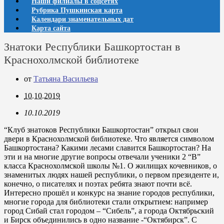
Наши филиалы в соцсетях
Рубрика Пушкинская карта
Календари знаменательных дат
Карта сайта
Знатоки Республики Башкортостан в
Краснохолмской библиотеке
от
Татьяна Васильева
10.10.2019
10.10.2019
“Клуб знатоков Республики Башкортостан” открыл свои
двери в Краснохолмской библиотеке. Что является символом
Башкортостана? Какими лесами славится Башкортостан? На
эти и на многие другие вопросы отвечали ученики 2 “В”
класса Краснохолмской школы №1. О жилищах кочевников, о
знаменитых людях нашей республики, о первом президенте и,
конечно, о писателях и поэтах ребята знают почти всё.
Интересно прошёл и конкурс на знание городов республики,
многие города для библиотеки стали открытием: например
город Сибай стал городом – “Сибель”, а города Октябрьский
и Бирск объединились в одно название -“Октябирск”. С