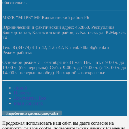
обязательна.
МБУК “МЦРБ” МР Калтасинский район РБ
Юридический и фактический адрес: 452860, Республика
Башкортостан, Калтасинский район, с. Калтасы, ул. К.Маркса,
74
Тел.: 8 (34779) 4-15-42; 4-25-42; E–mail: kltbibl@mail.ru
Режим работы:
Основной режим с 1 сентября по 31 мая. Пн. – пт. с 9-00 ч. до
19-00 ч. (без перерыва). Суб. с 9-00 ч. до 17-00 ч. (с 13- 00 ч. до
14- 00 ч. перерыв на обед). Выходной – воскресенье
Домой
Новости
Документы. Все
Мы в соцсетях
Разработчик и администратор сайта
Продолжая использовать наш сайт, вы даете согласие на
обработку файлов cookie, пользовательских данных (сведения