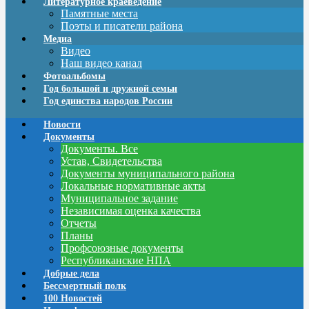
Литературное краеведение
Памятные места
Поэты и писатели района
Медиа
Видео
Наш видео канал
Фотоальбомы
Год большой и дружной семьи
Год единства народов России
Новости
Документы
Документы. Все
Устав, Свидетельства
Документы муниципального района
Локальные нормативные акты
Муниципальное задание
Независимая оценка качества
Отчеты
Планы
Профсоюзные документы
Республиканские НПА
Добрые дела
Бессмертный полк
100 Новостей