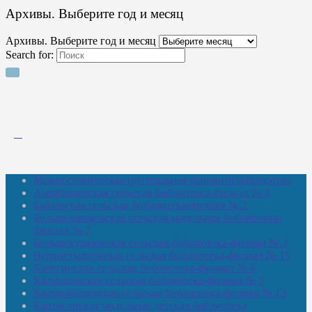
Архивы. Выберите год и месяц
Архивы. Выберите год и месяц
Search for:
Межпоселенческая центральная районная библиотека
Амзибашевская сельская библиотека-филиал № 1
Бабаевская сельская библиотека-филиал № 2
Большекачаковская сельская модельная библиотека-
филиал № 7
Большекуразовская сельская библиотека-филиал № 3
Верхнетыхтемская сельская библиотека-филиал № 15
Калегинская сельская библиотека-филиал № 6
Калмашевская сельская библиотека-филиал № 5
Калмиябашевская сельская библиотека-филиал № 13
Калтасинская модельная детская библиотека