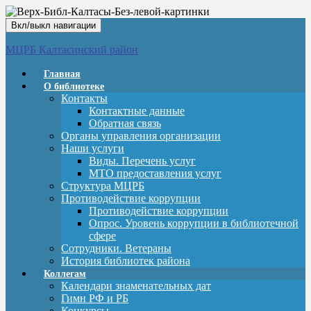
Вкл/выкл навигации
МЦРБ Калтасинский район
Главная
О библиотеке
Контакты
Контактные данные
Обратная связь
Органы управления организации
Наши услуги
Виды. Перечень услуг
МТО предоставления услуг
Структура МЦРБ
Противодействие коррупции
Противодействие коррупции
Опрос. Уровень коррупции в библиотечной
сфере
Сотрудники. Ветераны
История библиотек района
Коллегам
Календари знаменательных дат
Гимн РФ и РБ
Конкурсы