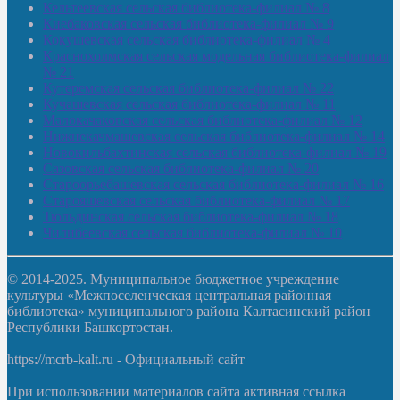
Кельтеевская сельская библиотека-филиал № 8
Киебаковская сельская библиотека-филиал № 9
Кокушевская сельская библиотека-филиал № 4
Краснохолмская сельская модельная библиотека-филиал
№ 21
Кутеремская сельская библиотека-филиал № 22
Кучашевская сельская библиотека-филиал № 11
Малокачаковская сельская библиотека-филиал № 12
Нижнекачмашевская сельская библиотека-филиал № 14
Новокильбахтинская сельская библиотека-филиал № 19
Сазовская сельская библиотека-филиал № 20
Староорьебашевская сельская библиотека-филиал № 16
Старояшевская сельская библиотека-филиал № 17
Тюльдинская сельская библиотека-филиал № 18
Чилибеевская сельская библиотека-филиал № 10
© 2014-2025. Муниципальное бюджетное учреждение
культуры «Межпоселенческая центральная районная
библиотека» муниципального района Калтасинский район
Республики Башкортостан.
https://mcrb-kalt.ru - Официальный сайт
При использовании материалов сайта активная ссылка