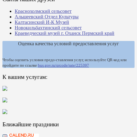
Краснохолмский сельсовет
Альшеевский Отдел Культуры
Калтасинский И-К Музей
Новокильбахтинский сельсовет
Краеведческий музей г. Оханск Пермский край
Оценка качества условий предоставления услуг
Чтобы оценить условия предо-ставления услуг, используйте QR-код или
пройдите по ссылке
bus.gov.ru/qrcode/rate/225397
К вашим услугам:
Ближайшие праздники