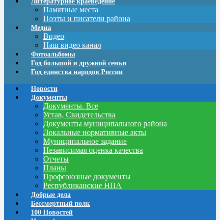
Литературное краеведение
Памятные места
Поэты и писатели района
Медиа
Видео
Наш видео канал
Фотоальбомы
Год большой и дружной семьи
Год единства народов России
Новости
Документы
Документы. Все
Устав, Свидетельства
Документы муниципального района
Локальные нормативные акты
Муниципальное задание
Независимая оценка качества
Отчеты
Планы
Профсоюзные документы
Республиканские НПА
Добрые дела
Бессмертный полк
100 Новостей