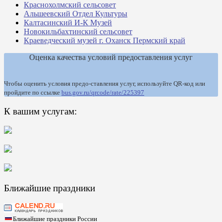
Краснохолмский сельсовет
Альшеевский Отдел Культуры
Калтасинский И-К Музей
Новокильбахтинский сельсовет
Краеведческий музей г. Оханск Пермский край
Оценка качества условий предоставления услуг
Чтобы оценить условия предо-ставления услуг, используйте QR-код или
пройдите по ссылке
bus.gov.ru/qrcode/rate/225397
К вашим услугам:
Ближайшие праздники
Ближайшие праздники России