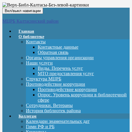
Вкл/выкл навигации
МЦРБ Калтасинский район
Главная
О библиотеке
Контакты
Контактные данные
Обратная связь
Органы управления организации
Наши услуги
Виды. Перечень услуг
МТО предоставления услуг
Структура МЦРБ
Противодействие коррупции
Противодействие коррупции
Опрос. Уровень коррупции в библиотечной
сфере
Сотрудники. Ветераны
История библиотек района
Коллегам
Календари знаменательных дат
Гимн РФ и РБ
Конкурсы