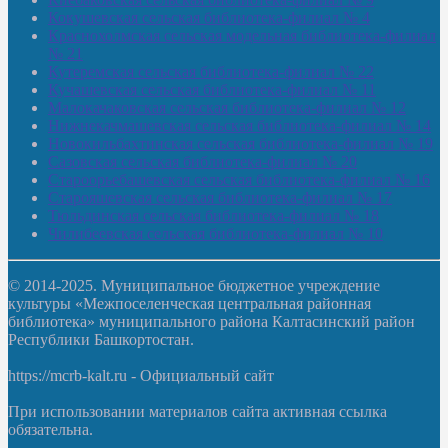
Кокушевская сельская библиотека-филиал № 4
Краснохолмская сельская модельная библиотека-филиал
№ 21
Кутеремская сельская библиотека-филиал № 22
Кучашевская сельская библиотека-филиал № 11
Малокачаковская сельская библиотека-филиал № 12
Нижнекачмашевская сельская библиотека-филиал № 14
Новокильбахтинская сельская библиотека-филиал № 19
Сазовская сельская библиотека-филиал № 20
Староорьебашевская сельская библиотека-филиал № 16
Старояшевская сельская библиотека-филиал № 17
Тюльдинская сельская библиотека-филиал № 18
Чилибеевская сельская библиотека-филиал № 10
© 2014-2025. Муниципальное бюджетное учреждение
культуры «Межпоселенческая центральная районная
библиотека» муниципального района Калтасинский район
Республики Башкортостан.
https://mcrb-kalt.ru - Официальный сайт
При использовании материалов сайта активная ссылка
обязательна.