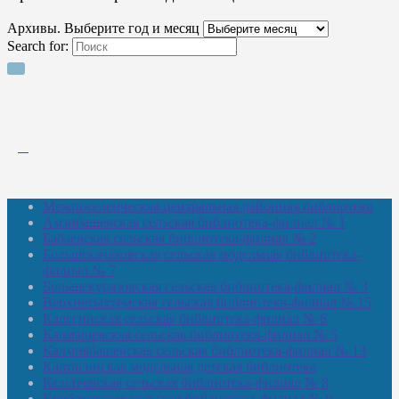
Архивы. Выберите год и месяц
Search for:
Межпоселенческая центральная районная библиотека
Амзибашевская сельская библиотека-филиал № 1
Бабаевская сельская библиотека-филиал № 2
Большекачаковская сельская модельная библиотека-
филиал № 7
Большекуразовская сельская библиотека-филиал № 3
Верхнетыхтемская сельская библиотека-филиал № 15
Калегинская сельская библиотека-филиал № 6
Калмашевская сельская библиотека-филиал № 5
Калмиябашевская сельская библиотека-филиал № 13
Калтасинская модельная детская библиотека
Кельтеевская сельская библиотека-филиал № 8
Киебаковская сельская библиотека-филиал № 9