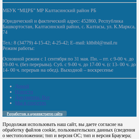
МБУК “МЦРБ” МР Калтасинский район РБ
Юридический и фактический адрес: 452860, Республика
Башкортостан, Калтасинский район, с. Калтасы, ул. К.Маркса,
74
Тел.: 8 (34779) 4-15-42; 4-25-42; E–mail: kltbibl@mail.ru
Режим работы:
Основной режим с 1 сентября по 31 мая. Пн. – пт. с 9-00 ч. до
19-00 ч. (без перерыва). Суб. с 9-00 ч. до 17-00 ч. (с 13- 00 ч. до
14- 00 ч. перерыв на обед). Выходной – воскресенье
Домой
Новости
Документы. Все
Мы в соцсетях
Разработчик и администратор сайта
Продолжая использовать наш сайт, вы даете согласие на
обработку файлов cookie, пользовательских данных (сведения
о местоположении; тип и версия ОС; тип и версия Браузера;