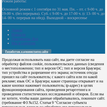
Режим работы:
Основной режим с 1 сентября по 31 мая. Пн. – пт. с 9-00 ч. до
19-00 ч. (без перерыва). Суб. с 9-00 ч. до 17-00 ч. (с 13- 00 ч. до
14- 00 ч. перерыв на обед). Выходной – воскресенье
Домой
Новости
Документы. Все
Мы в соцсетях
Разработчик и администратор сайта
Продолжая использовать наш сайт, вы даете согласие на
обработку файлов cookie, пользовательских данных (сведения
о местоположении; тип и версия ОС; тип и версия Браузера;
тип устройства и разрешение его экрана; источник откуда
пришел на сайт пользователь; с какого сайта или по какой
рекламе; язык ОС и Браузера; какие страницы открывает и на
какие кнопки нажимает пользователь; ip-адрес) в целях
функционирования сайта, проведения ретаргетинга и
проведения статистических исследований и обзоров. Если вы
не хотите, чтобы ваши данные обрабатывались, покиньте сайт.
(требование ФЗ №152. Статья 9 "Согласие субъекта
персональных данных на обработку его персональных