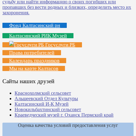
Фонд Калтасинский рн
Калтасинский РИК Музей
Госуслуги РБ
Права потребителей
Календарь праздников
Мы на карте Калтасов
Сайты наших друзей
Краснохолмский сельсовет
Альшеевский Отдел Культуры
Калтасинский И-К Музей
Новокильбахтинский сельсовет
Краеведческий музей г. Оханск Пермский край
Оценка качества условий предоставления услуг