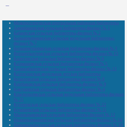
Межпоселенческая центральная районная библиотека
Амзибашевская сельская библиотека-филиал № 1
Бабаевская сельская библиотека-филиал № 2
Большекачаковская сельская модельная библиотека-
филиал № 7
Большекуразовская сельская библиотека-филиал № 3
Верхнетыхтемская сельская библиотека-филиал № 15
Калегинская сельская библиотека-филиал № 6
Калмашевская сельская библиотека-филиал № 5
Калмиябашевская сельская библиотека-филиал № 13
Калтасинская модельная детская библиотека
Кельтеевская сельская библиотека-филиал № 8
Киебаковская сельская библиотека-филиал № 9
Кокушевская сельская библиотека-филиал № 4
Краснохолмская сельская модельная библиотека-филиал
№ 21
Кутеремская сельская библиотека-филиал № 22
Кучашевская сельская библиотека-филиал № 11
Малокачаковская сельская библиотека-филиал № 12
Нижнекачмашевская сельская библиотека-филиал № 14
Новокильбахтинская сельская библиотека-филиал № 19