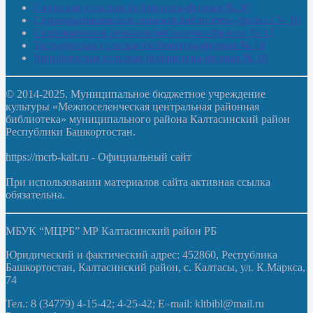
Сазовская сельская библиотека-филиал № 20
Староорьебашевская сельская библиотека-филиал № 16
Старояшевская сельская библиотека-филиал № 17
Тюльдинская сельская библиотека-филиал № 18
Чилибеевская сельская библиотека-филиал № 10
© 2014-2025. Муниципальное бюджетное учреждение
культуры «Межпоселенческая центральная районная
библиотека» муниципального района Калтасинский район
Республики Башкортостан.
https://mcrb-kalt.ru - Официальный сайт
При использовании материалов сайта активная ссылка
обязательна.
МБУК “МЦРБ” МР Калтасинский район РБ
Юридический и фактический адрес: 452860, Республика
Башкортостан, Калтасинский район, с. Калтасы, ул. К.Маркса,
74
Тел.: 8 (34779) 4-15-42; 4-25-42; E–mail: kltbibl@mail.ru