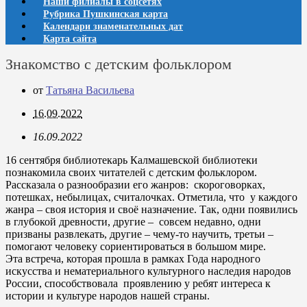
Наши филиалы в соцсетях
Рубрика Пушкинская карта
Календари знаменательных дат
Карта сайта
Знакомство с детским фольклором
от
Татьяна Васильева
16.09.2022
16.09.2022
16 сентября библиотекарь Калмашевской библиотеки
познакомила своих читателей с детским фольклором.
Рассказала о разнообразии его жанров: скороговорках,
потешках, небылицах, считалочках. Отметила, что у каждого
жанра – своя история и своё назначение. Так, одни появились
в глубокой древности, другие – совсем недавно, одни
призваны развлекать, другие – чему-то научить, третьи –
помогают человеку сориентироваться в большом мире.
Эта встреча, которая прошла в рамках Года народного
искусства и нематериального культурного наследия народов
России, способствовала проявлению у ребят интереса к
истории и культуре народов нашей страны.