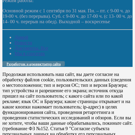
Режим работы:
Основной режим с 1 сентября по 31 мая. Пн. – пт. с 9-00 ч. до
19-00 ч. (без перерыва). Суб. с 9-00 ч. до 17-00 ч. (с 13- 00 ч. до
14- 00 ч. перерыв на обед). Выходной – воскресенье
Домой
Новости
Документы. Все
Мы в соцсетях
Разработчик и администратор сайта
Продолжая использовать наш сайт, вы даете согласие на
обработку файлов cookie, пользовательских данных (сведения
о местоположении; тип и версия ОС; тип и версия Браузера;
тип устройства и разрешение его экрана; источник откуда
пришел на сайт пользователь; с какого сайта или по какой
рекламе; язык ОС и Браузера; какие страницы открывает и на
какие кнопки нажимает пользователь; ip-адрес) в целях
функционирования сайта, проведения ретаргетинга и
проведения статистических исследований и обзоров. Если вы
не хотите, чтобы ваши данные обрабатывались, покиньте сайт.
(требование ФЗ №152. Статья 9 "Согласие субъекта
персональных данных на обработку его персональных