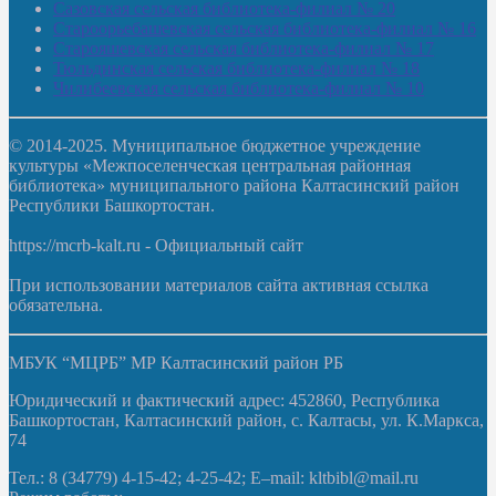
Сазовская сельская библиотека-филиал № 20
Староорьебашевская сельская библиотека-филиал № 16
Старояшевская сельская библиотека-филиал № 17
Тюльдинская сельская библиотека-филиал № 18
Чилибеевская сельская библиотека-филиал № 10
© 2014-2025. Муниципальное бюджетное учреждение
культуры «Межпоселенческая центральная районная
библиотека» муниципального района Калтасинский район
Республики Башкортостан.
https://mcrb-kalt.ru - Официальный сайт
При использовании материалов сайта активная ссылка
обязательна.
МБУК “МЦРБ” МР Калтасинский район РБ
Юридический и фактический адрес: 452860, Республика
Башкортостан, Калтасинский район, с. Калтасы, ул. К.Маркса,
74
Тел.: 8 (34779) 4-15-42; 4-25-42; E–mail: kltbibl@mail.ru