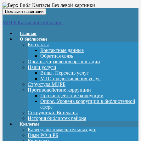
Вкл/выкл навигации
МЦРБ Калтасинский район
Главная
О библиотеке
Контакты
Контактные данные
Обратная связь
Органы управления организации
Наши услуги
Виды. Перечень услуг
МТО предоставления услуг
Структура МЦРБ
Противодействие коррупции
Противодействие коррупции
Опрос. Уровень коррупции в библиотечной
сфере
Сотрудники. Ветераны
История библиотек района
Коллегам
Календари знаменательных дат
Гимн РФ и РБ
Конкурсы