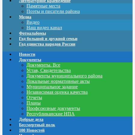
Литературное краеведение
Памятные места
Поэты и писатели района
Медиа
Видео
Наш видео канал
Фотоальбомы
Год большой и дружной семьи
Год единства народов России
Новости
Документы
Документы. Все
Устав, Свидетельства
Документы муниципального района
Локальные нормативные акты
Муниципальное задание
Независимая оценка качества
Отчеты
Планы
Профсоюзные документы
Республиканские НПА
Добрые дела
Бессмертный полк
100 Новостей