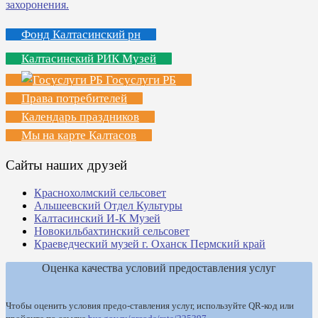
Фонд Калтасинский рн
Калтасинский РИК Музей
Госуслуги РБ
Права потребителей
Календарь праздников
Мы на карте Калтасов
Сайты наших друзей
Краснохолмский сельсовет
Альшеевский Отдел Культуры
Калтасинский И-К Музей
Новокильбахтинский сельсовет
Краеведческий музей г. Оханск Пермский край
Оценка качества условий предоставления услуг
Чтобы оценить условия предо-ставления услуг, используйте QR-код или