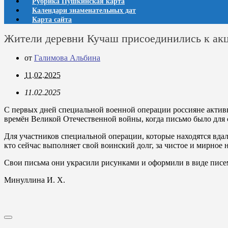
Рубрика Пушкинская карта
Календари знаменательных дат
Карта сайта
Жители деревни Кучаш присоединились к ак
от
Галимова Альбина
11.02.2025
11.02.2025
С первых дней специальной военной операции россияне активн
времён Великой Отечественной войны, когда письмо было для с
Для участников специальной операции, которые находятся вда
кто сейчас выполняет свой воинский долг, за чистое и мирно
Свои письма они украсили рисунками и оформили в виде писе
Минуллина И. Х.