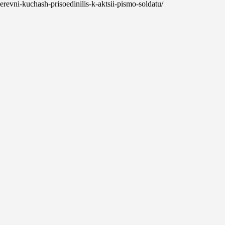
-derevni-kuchash-prisoedinilis-k-aktsii-pismo-soldatu/