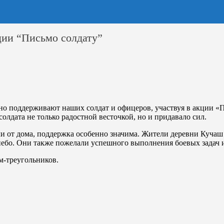
ции “Письмо солдату”
о поддерживают наших солдат и офицеров, участвуя в акции «Пи
олдата не только радостной весточкой, но и придавало сил.
ли от дома, поддержка особенно значима. Жители деревни Кучаш 
е небо. Они также пожелали успешного выполнения боевых зада
м-треугольников.