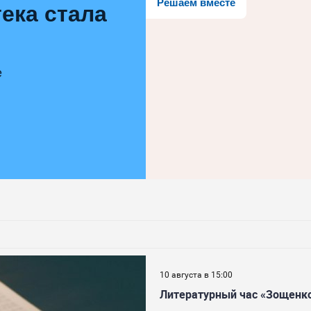
Решаем вместе
ека стала
е