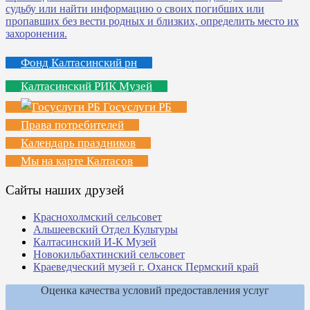
Фонд Калтасинский рн
Калтасинский РИК Музей
Госуслуги РБ
Права потребителей
Календарь праздников
Мы на карте Калтасов
Сайты наших друзей
Краснохолмский сельсовет
Альшеевский Отдел Культуры
Калтасинский И-К Музей
Новокильбахтинский сельсовет
Краеведческий музей г. Оханск Пермский край
Оценка качества условий предоставления услуг