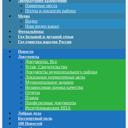
Литературное краеведение
Памятные места
Поэты и писатели района
Медиа
Видео
Наш видео канал
Фотоальбомы
Год большой и дружной семьи
Год единства народов России
Новости
Документы
Документы. Все
Устав, Свидетельства
Документы муниципального района
Локальные нормативные акты
Муниципальное задание
Независимая оценка качества
Отчеты
Планы
Профсоюзные документы
Республиканские НПА
Добрые дела
Бессмертный полк
100 Новостей