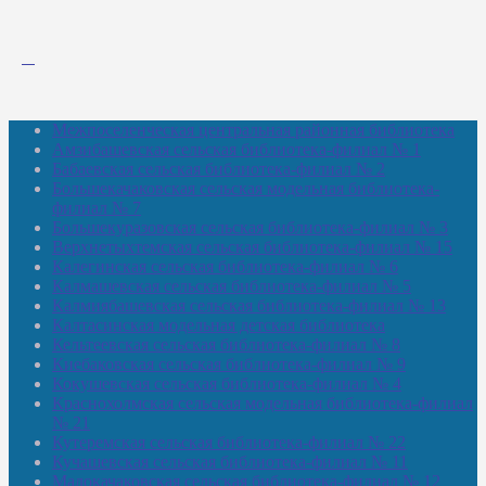
Межпоселенческая центральная районная библиотека
Амзибашевская сельская библиотека-филиал № 1
Бабаевская сельская библиотека-филиал № 2
Большекачаковская сельская модельная библиотека-
филиал № 7
Большекуразовская сельская библиотека-филиал № 3
Верхнетыхтемская сельская библиотека-филиал № 15
Калегинская сельская библиотека-филиал № 6
Калмашевская сельская библиотека-филиал № 5
Калмиябашевская сельская библиотека-филиал № 13
Калтасинская модельная детская библиотека
Кельтеевская сельская библиотека-филиал № 8
Киебаковская сельская библиотека-филиал № 9
Кокушевская сельская библиотека-филиал № 4
Краснохолмская сельская модельная библиотека-филиал
№ 21
Кутеремская сельская библиотека-филиал № 22
Кучашевская сельская библиотека-филиал № 11
Малокачаковская сельская библиотека-филиал № 12