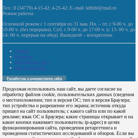
Тел.: 8 (34779) 4-15-42; 4-25-42; E–mail: kltbibl@mail.ru
Режим работы:
Основной режим с 1 сентября по 31 мая. Пн. – пт. с 9-00 ч. до
19-00 ч. (без перерыва). Суб. с 9-00 ч. до 17-00 ч. (с 13- 00 ч. до
14- 00 ч. перерыв на обед). Выходной – воскресенье
Домой
Новости
Документы. Все
Мы в соцсетях
Разработчик и администратор сайта
Продолжая использовать наш сайт, вы даете согласие на
обработку файлов cookie, пользовательских данных (сведения
о местоположении; тип и версия ОС; тип и версия Браузера;
тип устройства и разрешение его экрана; источник откуда
пришел на сайт пользователь; с какого сайта или по какой
рекламе; язык ОС и Браузера; какие страницы открывает и на
какие кнопки нажимает пользователь; ip-адрес) в целях
функционирования сайта, проведения ретаргетинга и
проведения статистических исследований и обзоров. Если вы