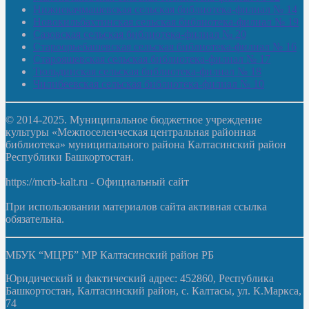
Нижнекачмашевская сельская библиотека-филиал № 14
Новокильбахтинская сельская библиотека-филиал № 19
Сазовская сельская библиотека-филиал № 20
Староорьебашевская сельская библиотека-филиал № 16
Старояшевская сельская библиотека-филиал № 17
Тюльдинская сельская библиотека-филиал № 18
Чилибеевская сельская библиотека-филиал № 10
© 2014-2025. Муниципальное бюджетное учреждение
культуры «Межпоселенческая центральная районная
библиотека» муниципального района Калтасинский район
Республики Башкортостан.
https://mcrb-kalt.ru - Официальный сайт
При использовании материалов сайта активная ссылка
обязательна.
МБУК “МЦРБ” МР Калтасинский район РБ
Юридический и фактический адрес: 452860, Республика
Башкортостан, Калтасинский район, с. Калтасы, ул. К.Маркса,
74