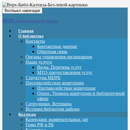
Вкл/выкл навигации
МЦРБ Калтасинский район
Главная
О библиотеке
Контакты
Контактные данные
Обратная связь
Органы управления организации
Наши услуги
Виды. Перечень услуг
МТО предоставления услуг
Структура МЦРБ
Противодействие коррупции
Противодействие коррупции
Опрос. Уровень коррупции в библиотечной
сфере
Сотрудники. Ветераны
История библиотек района
Коллегам
Календари знаменательных дат
Гимн РФ и РБ
Конкурсы