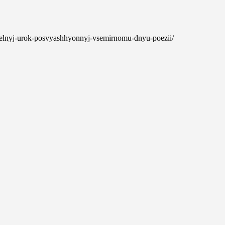
atelnyj-urok-posvyashhyonnyj-vsemirnomu-dnyu-poezii/