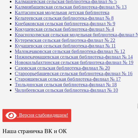
Калмашевская сельская библиотека-филиал № 5
Калмиябашевская сельская библиотека-филиал № 13
Калтасинская модельная детская библиотека
Кельтеевская сельская библиотека-филиал № 8
Киебаковская сельская библиотека-филиал № 9
Кокушевская сельская библиотека-филиал № 4
Краснохолмская сельская модельная библиотека-филиал 
Кутеремская сельская библиотека-филиал № 22
Кучашевская сельская библиотека-филиал № 11
Малокачаковская сельская библиотека-филиал № 12
Нижнекачмашевская сельская библиотека-филиал № 14
Новокильбахтинская сельская библиотека-филиал № 19
Сазовская сельская библиотека-филиал № 20
Староорьебашевская сельская библиотека-филиал № 16
Старояшевская сельская библиотека-филиал № 17
Тюльдинская сельская библиотека-филиал № 18
Чилибеевская сельская библиотека-филиал № 10
Версия слабовидящим!
Наша страничка ВК и ОК