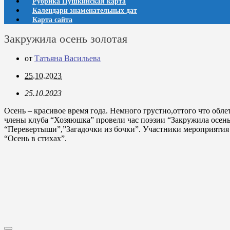
Рубрика Пушкинская карта
Календари знаменательных дат
Карта сайта
Закружила осень золотая
от
Татьяна Васильева
25.10.2023
25.10.2023
Осень – красивое время года. Немного грустно,оттого что обл
члены клуба “Хозяюшка” провели час поэзии “Закружила осень
“Перевертыши”,”Загадочки из бочки”. Участники мероприятия
“Осень в стихах”.