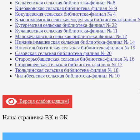
Кельтеевская сельская библиотека-филиал № 8
Киебаковская сельская библиотека-филиал № 9
Кокушевская сельская библиотека-филиал № 4
Краснохолмская сельская модельная библиотека-филиал 
Кутеремская сельская библиотека-филиал № 22
Кучашевская сельская библиотека-филиал № 11
Малокачаковская сельская библиотека-филиал № 12
Нижнекачмашевская сельская библиотека-филиал № 14
Новокильбахтинская сельская библиотека-филиал № 19
Сазовская сельская библиотека-филиал № 20
Староорьебашевская сельская библиотека-филиал № 16
Старояшевская сельская библиотека-филиал № 17
Тюльдинская сельская библиотека-филиал № 18
Чилибеевская сельская библиотека-филиал № 10
Версия слабовидящим!
Наша страничка ВК и ОК