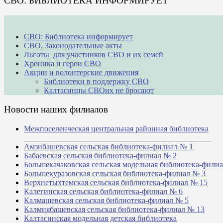
СВО: БИБЛИОТЕКА ИНФОРМИРУЕТ
СВО: Библиотека информирует
СВО. Законодательные акты
Льготы для участников СВО и их семей
Хроника и герои СВО
Акции и волонтерские движения
Библиотеки в поддержку СВО
Калтасинцы СВОих не бросают
Новости наших филиалов
Межпоселенческая центральная районная библиотека
_______________________________________________
Амзибашевская сельская библиотека-филиал № 1
Бабаевская сельская библиотека-филиал № 2
Большекачаковская сельская модельная библиотека-фили
Большекуразовская сельская библиотека-филиал № 3
Верхнетыхтемская сельская библиотека-филиал № 15
Калегинская сельская библиотека-филиал № 6
Калмашевская сельская библиотека-филиал № 5
Калмиябашевская сельская библиотека-филиал № 13
Калтасинская модельная детская библиотека