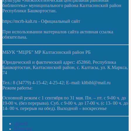
культуры «Межпоселенческая центральная районная
библиотека» муниципального района Калтасинский район
Республики Башкортостан.
https://mcrb-kalt.ru - Официальный сайт
При использовании материалов сайта активная ссылка
обязательна.
МБУК “МЦРБ” МР Калтасинский район РБ
Юридический и фактический адрес: 452860, Республика
Башкортостан, Калтасинский район, с. Калтасы, ул. К.Маркса,
74
Тел.: 8 (34779) 4-15-42; 4-25-42; E–mail: kltbibl@mail.ru
Режим работы:
Основной режим с 1 сентября по 31 мая. Пн. – пт. с 9-00 ч. до
19-00 ч. (без перерыва). Суб. с 9-00 ч. до 17-00 ч. (с 13- 00 ч. до
14- 00 ч. перерыв на обед). Выходной – воскресенье
Домой
Новости