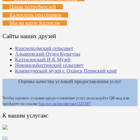
Права потребителей
Календарь праздников
Мы на карте Калтасов
Сайты наших друзей
Краснохолмский сельсовет
Альшеевский Отдел Культуры
Калтасинский И-К Музей
Новокильбахтинский сельсовет
Краеведческий музей г. Оханск Пермский край
Оценка качества условий предоставления услуг
Чтобы оценить условия предо-ставления услуг, используйте QR-код или
пройдите по ссылке
bus.gov.ru/qrcode/rate/225397
К вашим услугам: