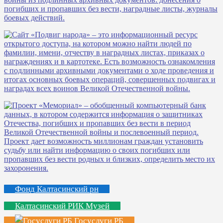
Фонд Калтасинский рн
Калтасинский РИК Музей
Госуслуги РБ