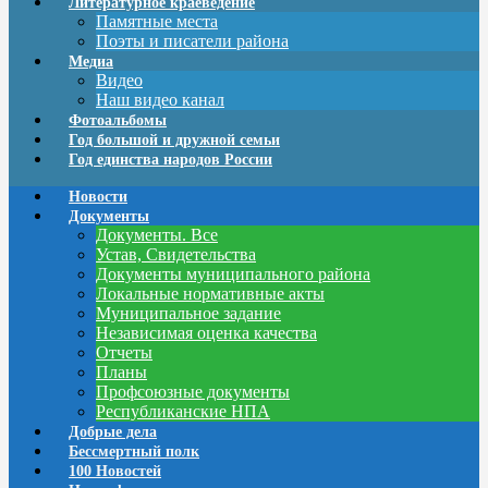
Литературное краеведение
Памятные места
Поэты и писатели района
Медиа
Видео
Наш видео канал
Фотоальбомы
Год большой и дружной семьи
Год единства народов России
Новости
Документы
Документы. Все
Устав, Свидетельства
Документы муниципального района
Локальные нормативные акты
Муниципальное задание
Независимая оценка качества
Отчеты
Планы
Профсоюзные документы
Республиканские НПА
Добрые дела
Бессмертный полк
100 Новостей