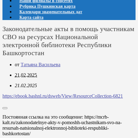
Наши филиалы в соцсетях
Рубрика Пушкинская карта
Календари знаменательных дат
Карта сайта
Законодательные акты в помощь участникам
СВО на ресурсах Национальной
электронной библиотеки Республики
Башкортостан
от
Татьяна Васильева
21.02.2025
21.02.2025
https://ebook.bashnl.ru/dsweb/View/ResourceCollection-6821
Постоянная ссылка на это сообщение:
https://mcrb-
kalt.ru/zakonodatelnye-akty-v-pomoshh-uchastnikam-svo-na-
resursah-natsionalnoj-elektronnoj-biblioteki-respubliki-
bashkortostan/