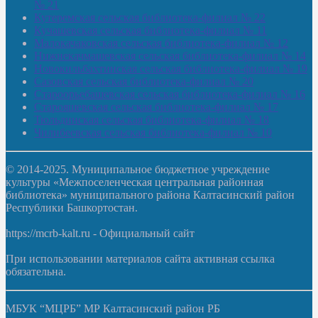
№ 21
Кутеремская сельская библиотека-филиал № 22
Кучашевская сельская библиотека-филиал № 11
Малокачаковская сельская библиотека-филиал № 12
Нижнекачмашевская сельская библиотека-филиал № 14
Новокильбахтинская сельская библиотека-филиал № 19
Сазовская сельская библиотека-филиал № 20
Староорьебашевская сельская библиотека-филиал № 16
Старояшевская сельская библиотека-филиал № 17
Тюльдинская сельская библиотека-филиал № 18
Чилибеевская сельская библиотека-филиал № 10
© 2014-2025. Муниципальное бюджетное учреждение
культуры «Межпоселенческая центральная районная
библиотека» муниципального района Калтасинский район
Республики Башкортостан.
https://mcrb-kalt.ru - Официальный сайт
При использовании материалов сайта активная ссылка
обязательна.
МБУК “МЦРБ” МР Калтасинский район РБ