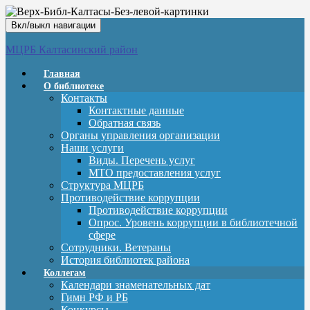
Вкл/выкл навигации
МЦРБ Калтасинский район
Главная
О библиотеке
Контакты
Контактные данные
Обратная связь
Органы управления организации
Наши услуги
Виды. Перечень услуг
МТО предоставления услуг
Структура МЦРБ
Противодействие коррупции
Противодействие коррупции
Опрос. Уровень коррупции в библиотечной
сфере
Сотрудники. Ветераны
История библиотек района
Коллегам
Календари знаменательных дат
Гимн РФ и РБ
Конкурсы