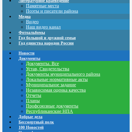
Литературное краеведение
Памятные места
Поэты и писатели района
Медиа
Видео
Наш видео канал
Фотоальбомы
Год большой и дружной семьи
Год единства народов России
Новости
Документы
Документы. Все
Устав, Свидетельства
Документы муниципального района
Локальные нормативные акты
Муниципальное задание
Независимая оценка качества
Отчеты
Планы
Профсоюзные документы
Республиканские НПА
Добрые дела
Бессмертный полк
100 Новостей