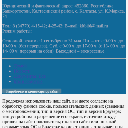
Юридический и фактический адрес: 452860, Республика
Башкортостан, Калтасинский район, с. Калтасы, ул. К.Маркса,
74
Тел.: 8 (34779) 4-15-42; 4-25-42; E–mail: kltbibl@mail.ru
Режим работы:
Основной режим с 1 сентября по 31 мая. Пн. – пт. с 9-00 ч. до
19-00 ч. (без перерыва). Суб. с 9-00 ч. до 17-00 ч. (с 13- 00 ч. до
14- 00 ч. перерыв на обед). Выходной – воскресенье
Домой
Новости
Документы. Все
Мы в соцсетях
Разработчик и администратор сайта
Продолжая использовать наш сайт, вы даете согласие на
обработку файлов cookie, пользовательских данных (сведения
о местоположении; тип и версия ОС; тип и версия Браузера;
тип устройства и разрешение его экрана; источник откуда
пришел на сайт пользователь; с какого сайта или по какой
рекламе; язык ОС и Браузера; какие страницы открывает и на