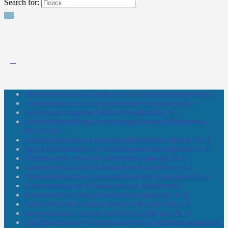
Search for:
Межпоселенческая центральная районная библиотека
Амзибашевская сельская библиотека-филиал № 1
Бабаевская сельская библиотека-филиал № 2
Большекачаковская сельская модельная библиотека-
филиал № 7
Большекуразовская сельская библиотека-филиал № 3
Верхнетыхтемская сельская библиотека-филиал № 15
Калегинская сельская библиотека-филиал № 6
Калмашевская сельская библиотека-филиал № 5
Калмиябашевская сельская библиотека-филиал № 13
Калтасинская модельная детская библиотека
Кельтеевская сельская библиотека-филиал № 8
Киебаковская сельская библиотека-филиал № 9
Кокушевская сельская библиотека-филиал № 4
Краснохолмская сельская модельная библиотека-филиал