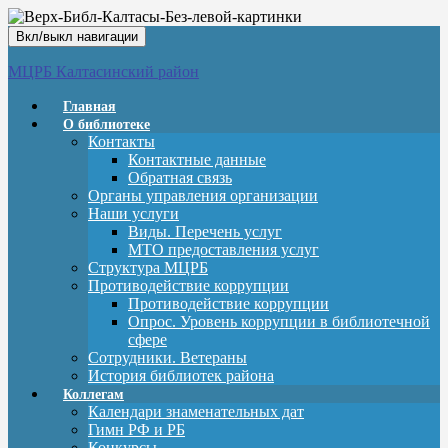
Вкл/выкл навигации
МЦРБ Калтасинский район
Главная
О библиотеке
Контакты
Контактные данные
Обратная связь
Органы управления организации
Наши услуги
Виды. Перечень услуг
МТО предоставления услуг
Структура МЦРБ
Противодействие коррупции
Противодействие коррупции
Опрос. Уровень коррупции в библиотечной
сфере
Сотрудники. Ветераны
История библиотек района
Коллегам
Календари знаменательных дат
Гимн РФ и РБ
Конкурсы