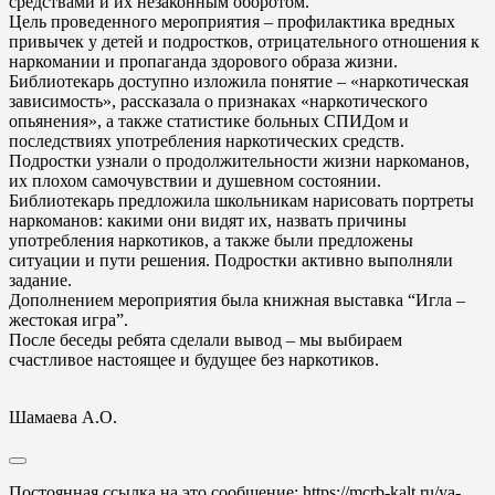
средствами и их незаконным оборотом.
Цель проведенного мероприятия – профилактика вредных
привычек у детей и подростков, отрицательного отношения к
наркомании и пропаганда здорового образа жизни.
Библиотекарь доступно изложила понятие – «наркотическая
зависимость», рассказала о признаках «наркотического
опьянения», а также статистике больных СПИДом и
последствиях употребления наркотических средств.
Подростки узнали о продолжительности жизни наркоманов,
их плохом самочувствии и душевном состоянии.
Библиотекарь предложила школьникам нарисовать портреты
наркоманов: какими они видят их, назвать причины
употребления наркотиков, а также были предложены
ситуации и пути решения. Подростки активно выполняли
задание.
Дополнением мероприятия была книжная выставка “Игла –
жестокая игра”.
После беседы ребята сделали вывод – мы выбираем
счастливое настоящее и будущее без наркотиков.
Шамаева А.О.
Постоянная ссылка на это сообщение:
https://mcrb-kalt.ru/ya-