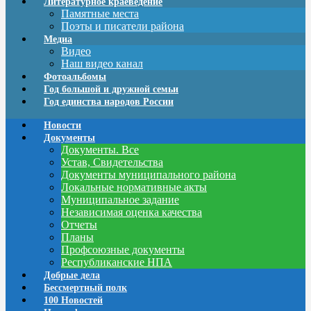
Литературное краеведение
Памятные места
Поэты и писатели района
Медиа
Видео
Наш видео канал
Фотоальбомы
Год большой и дружной семьи
Год единства народов России
Новости
Документы
Документы. Все
Устав, Свидетельства
Документы муниципального района
Локальные нормативные акты
Муниципальное задание
Независимая оценка качества
Отчеты
Планы
Профсоюзные документы
Республиканские НПА
Добрые дела
Бессмертный полк
100 Новостей