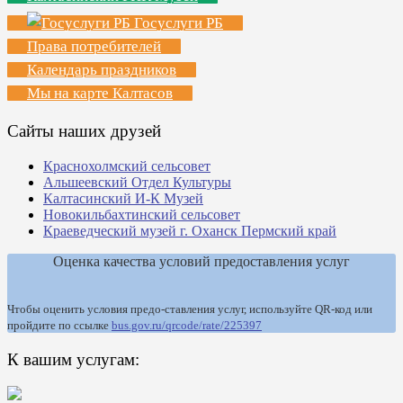
Госуслуги РБ
Права потребителей
Календарь праздников
Мы на карте Калтасов
Сайты наших друзей
Краснохолмский сельсовет
Альшеевский Отдел Культуры
Калтасинский И-К Музей
Новокильбахтинский сельсовет
Краеведческий музей г. Оханск Пермский край
Оценка качества условий предоставления услуг
Чтобы оценить условия предо-ставления услуг, используйте QR-код или
пройдите по ссылке
bus.gov.ru/qrcode/rate/225397
К вашим услугам: