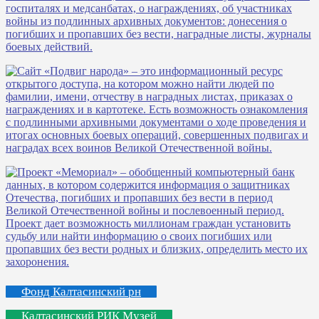
Фонд Калтасинский рн
Калтасинский РИК Музей